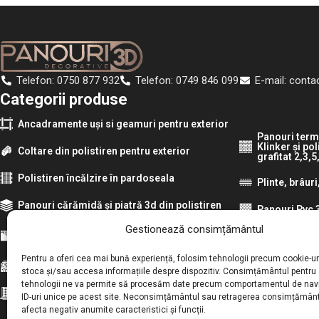
Telefon: 0750 877 932
Telefon: 0749 846 099
E-mail: conta
Categorii produse
Ancadramente uși si geamuri pentru exterior
Panouri term
Klinker și po
Coltare din polistiren pentru exterior
grafitat 2,3,
Polistiren încălzire în pardoseala
Plinte, brâuri
Panouri cărămidă și piatră 3d din polistiren
Panouri Pvc 
Gestionează consimțământul
Panouri termoizolante pentru exterior din
Riflaje din d
polistiren la 200x50x4cm
Pentru a oferi cea mai bună experiență, folosim tehnologii precum cookie-ur
Riflaje din po
Panouri PVC IMITAȚIE MARMURA
stoca și/sau accesa informațiile despre dispozitiv. Consimțământul pentru
tehnologii ne va permite să procesăm date precum comportamentul de nav
Riflaje si pa
Panouri SPC IMITAȚIE MARMURĂ
ID-uri unice pe acest site. Neconsimțământul sau retragerea consimțământ
afecta negativ anumite caracteristici și funcții.
Tapete de lu