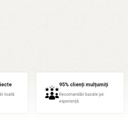
iecte
95% clienți mulțumiți
în toată
Recomandări bazate pe
experiență.