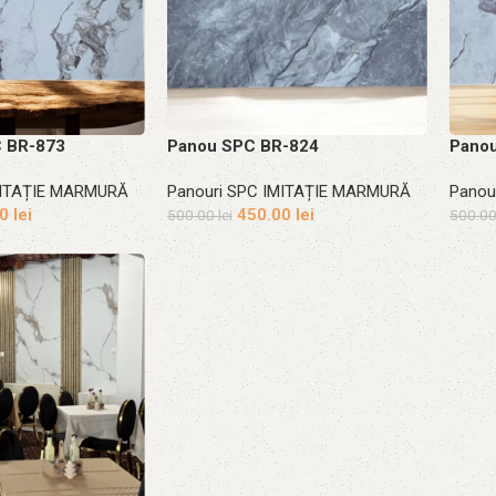
C BR-873
Panou SPC BR-824
Pano
MITAȚIE MARMURĂ
Panouri SPC IMITAȚIE MARMURĂ
Panou
00
lei
450.00
lei
500.00
lei
500.0
Adaugă în coș
Adau