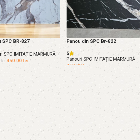
u SPC BR-827
Panou din SPC Br-822
5
ri SPC IMITAȚIE MARMURĂ
Panouri SPC IMITAȚIE MARMURĂ
450.00
lei
0
lei
450.00
lei
gă în coș
Adaugă în coș