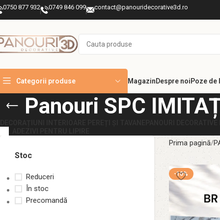
0750 877 932
0749 846 099
contact@panouridecorative3d.ro
Categorii produse
Magazin
Despre noi
Poze de l
Panouri SPC IMIT
DECORAȚIUNI INTERIOARE PEREȚI ȘI TAVANE
PANOURI DECORATIVE 
ADEZIVI PENTRU LIPIRE
Prima pagină
P
Stoc
-10%
Reduceri
În stoc
Precomandă