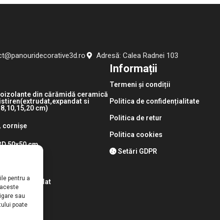
ct@panouridecorative3d.ro
Adresă: Calea Radnei 103
Informații
Termeni și condiții
oizolante din cărămidă ceramică
listiren(extrudat,expandat si
Politica de confidențialitate
5,8,10,15,20 cm)
Politica de retur
, cornișe
Politica cookies
3D 50×50 cm
Setări GDPR
uropolimer
ile pentru a
listiren extrudat
 aceste
igare sau
nouri acustice
ului poate
x