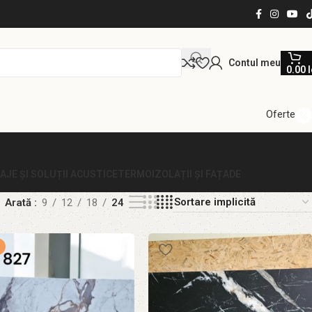
Contul meu
0.00
l
Oferte
LAJE ȘI SOLUȚII ACUSTICE
TERMOIZOLAȚII ȘI FAȚADE
Arată
9
12
18
24