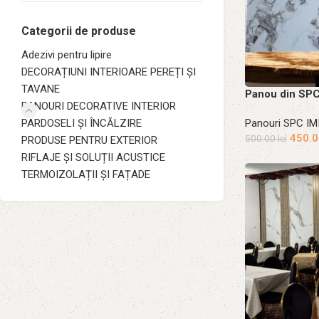
Categorii de produse
Adezivi pentru lipire
DECORAȚIUNI INTERIOARE PEREȚI ȘI
TAVANE
Panou din SP
PANOURI DECORATIVE INTERIOR
PARDOSELI ȘI ÎNCĂLZIRE
Panouri SPC I
450.
500.00
lei
PRODUSE PENTRU EXTERIOR
RIFLAJE ȘI SOLUȚII ACUSTICE
Adaugă în coș
TERMOIZOLAȚII ȘI FAȚADE