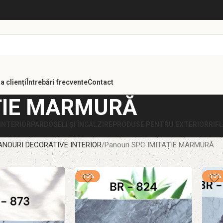
a clienți
Întrebări frecvente
Contact
AȚIE MARMURĂ
INTERIOR
PARDOSELI ȘI ÎNCĂLZIRE
PRODUSE PENTRU EXTERIOR
RIF
ANOURI DECORATIVE INTERIOR
Panouri SPC IMITAȚIE MARMURĂ
-10%
-10%