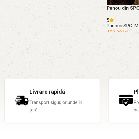
Panou din SP
5
Panouri SPC I
450.00
lei
Adaugă în coș
Livrare rapidă
Pl
Transport sigur, oriunde în
Pr
țară
ba