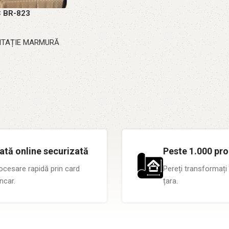
C BR-823
MITAȚIE MARMURĂ
ată online securizată
Peste 1.000 pro
ocesare rapidă prin card
Pereți transformați 
ncar.
țara.