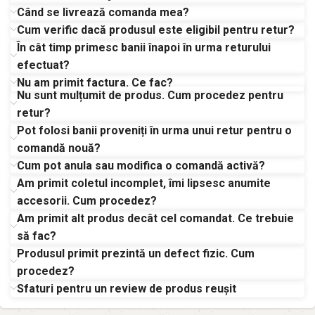
frecvente! Aici găsești răspunsuri la cele mai
Când se livrează comanda mea?
comune întrebări legate de produsele, comenzile și
Cum verific dacă produsul este eligibil pentru retur?
livrările noastre. Dacă nu găsești informația
În cât timp primesc banii înapoi în urma returului
căutată, nu ezita să ne contactezi.
efectuat?
Nu am primit factura. Ce fac?
Nu sunt mulțumit de produs. Cum procedez pentru
retur?
Pot folosi banii proveniți în urma unui retur pentru o
comandă nouă?
Cum pot anula sau modifica o comandă activă?
Am primit coletul incomplet, îmi lipsesc anumite
accesorii. Cum procedez?
Am primit alt produs decât cel comandat. Ce trebuie
să fac?
Produsul primit prezintă un defect fizic. Cum
procedez?
Sfaturi pentru un review de produs reușit