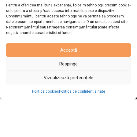
acustice
Pentru a oferi cea mai bună experiență, folosim tehnologii precum cookie-
Panouri
urile pentru a stoca și/sau accesa informațiile despre dispozitiv.
termoizolante
Tapete de lux
Consimțământul pentru aceste tehnologii ne va permite să procesăm
pentru exterior din
polistiren la
date precum comportamentul de navigare sau ID-uri unice pe acest site.
200x50x4cm
Panouri 3d tip
Neconsimțământul sau retragerea consimțământului poate afecta
roca/stanca din
negativ anumite caracteristici și funcții.
poliuretan
Panouri PVC
IMITAȚIE
MARMURA
Riflaje decorative
exterior din WPC
Acceptă
Panouri SPC
IMITAȚIE
Piatra flexibila
MARMURĂ
Respinge
Autocolante
decorative tip
Vizualizează preferințele
marmură pentru
pereti
0
Politica cookies
Politica de confidențialitate
Urmărește-ne pe:
agazin
Favorite
Coșul meu
Contul meu
ANPC:
Autoritatea Națională pentru Protecția Consumatorilor