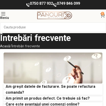
0750 877 932
0749 846 099
0
Meniu
Întrebări frecvente
Acasă
Întrebări frecvente
Am greșit datele de facturare. Se poate refactura
comanda?
Întrebări și răspunsuri
Am primit un produs defect. Ce trebuie să fac?
Bine ai venit în secțiunea noastră de întrebări
Care este avantajul unei comenzi online?