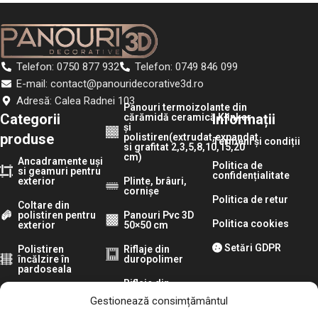
Telefon: 0750 877 932
Telefon: 0749 846 099
E-mail: contact@panouridecorative3d.ro
Adresă: Calea Radnei 103
Panouri termoizolante din
Categorii
Informații
cărămidă ceramică Klinker
și
produse
polistiren(extrudat,expandat
Termeni și condiții
si grafitat 2,3,5,8,10,15,20
cm)
Ancadramente uși
Politica de
si geamuri pentru
confidențialitate
exterior
Plinte, brâuri,
cornișe
Politica de retur
Coltare din
polistiren pentru
Panouri Pvc 3D
Politica cookies
exterior
50×50 cm
Setări GDPR
Polistiren
Riflaje din
încălzire în
duropolimer
pardoseala
Riflaje din
Panouri cărămidă
polistiren extrudat
Gestionează consimțământul
și piatră 3d din
polistiren
Riflaje si panouri