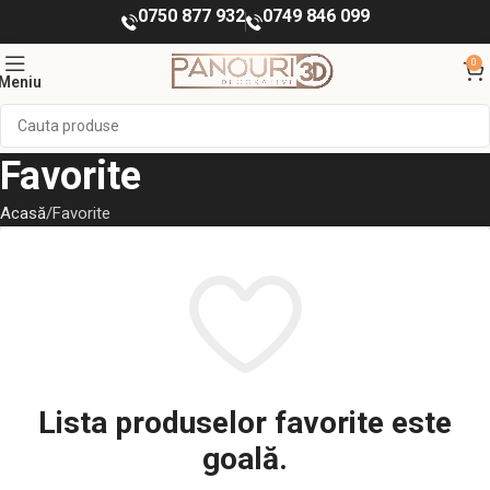
0750 877 932
0749 846 099
0
Meniu
Favorite
Acasă
Favorite
Lista produselor favorite este
goală.