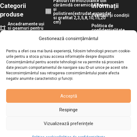
Panouri termoizolante din
Categorii
Informații
cărămidă ceramică Klinker
și
produse
polistiren(extrudat,expandat
Termeni și condiții
si grafitat 2,3,5,8,10,15,20
cm)
Ancadramente uși
Politica de
si geamuri pentru
confidențialitate
exterior
Plinte, brâuri,
cornișe
Gestionează consimțământul
Politica de retur
Coltare din
polistiren pentru
Panouri Pvc 3D
Politica cookies
exterior
50×50 cm
Pentru a oferi cea mai bună experiență, folosim tehnologii precum cookie-
urile pentru a stoca și/sau accesa informațiile despre dispozitiv.
Setări GDPR
Polistiren
Riflaje din
Consimțământul pentru aceste tehnologii ne va permite să procesăm
încălzire în
duropolimer
date precum comportamentul de navigare sau ID-uri unice pe acest site.
pardoseala
Neconsimțământul sau retragerea consimțământului poate afecta
Riflaje din
negativ anumite caracteristici și funcții.
Panouri cărămidă
polistiren extrudat
și piatră 3d din
polistiren
Riflaje si panouri
acustice
Acceptă
Panouri
termoizolante
Tapete de lux
pentru exterior din
Respinge
polistiren la
200x50x4cm
Panouri 3d tip
roca/stanca din
Vizualizează preferințele
poliuretan
Panouri PVC
IMITAȚIE
0
MARMURA
Riflaje decorative