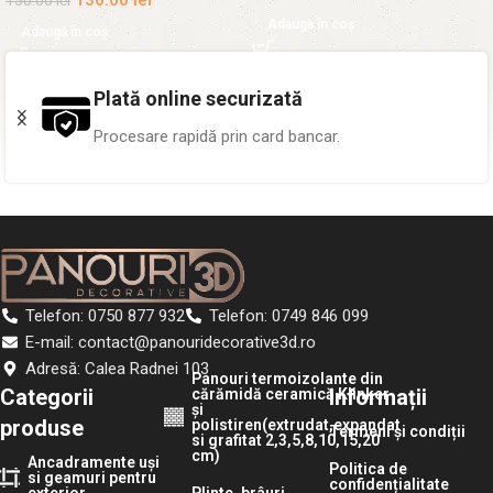
130.00
lei
150.00
lei
Adaugă în coș
Adaugă în coș
Plată online securizată
Procesare rapidă prin card bancar.
Telefon: 0750 877 932
Telefon: 0749 846 099
E-mail: contact@panouridecorative3d.ro
Adresă: Calea Radnei 103
Panouri termoizolante din
Categorii
Informații
cărămidă ceramică Klinker
și
produse
polistiren(extrudat,expandat
Termeni și condiții
si grafitat 2,3,5,8,10,15,20
cm)
Ancadramente uși
Politica de
si geamuri pentru
confidențialitate
exterior
Plinte, brâuri,