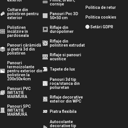
cornișe
Politica de retur
Coltare din
polistiren pentru
Panouri Pvc 3D
Politica cookies
exterior
50×50 cm
Setări GDPR
Polistiren
Riflaje din
încălzire în
duropolimer
pardoseala
Riflaje din
Panouri cărămidă
polistiren extrudat
și piatră 3d din
polistiren
Riflaje si panouri
acustice
Panouri
termoizolante
Tapete de lux
pentru exterior din
polistiren la
200x50x4cm
Panouri 3d tip
roca/stanca din
poliuretan
Panouri PVC
IMITAȚIE
MARMURA
Riflaje decorative
exterior din WPC
Panouri SPC
IMITAȚIE
Piatra flexibila
MARMURĂ
Autocolante
decorative tip