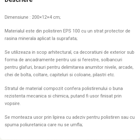
Dimensiune : 200×12×4 cm;
Materialul este din polistiren EPS 100 cu un strat protector de
rasina minerala aplicat la suprafata;
Se utilizeaza in scop arhitectural, ca decoratiuni de exterior sub
forma de ancadramente pentru usi si ferestre, solbancuri
pentru glafuri, brauri pentru delimitarea anumitor nivele, arcade,
chei de bolta, coltare, capiteluri si coloane, pilastri etc.
Stratul de material compozit confera polistirenului o buna
rezistenta mecanica si chimica, putand fi usor finisat prin
vopsire.
Se monteaza usor prin lipirea cu adeziv pentru polistiren sau cu
spuma poliuretanica care nu se umfla;