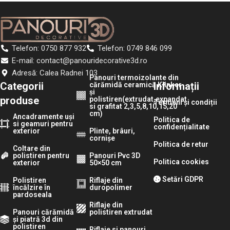
Telefon: 0750 877 932
Telefon: 0749 846 099
E-mail: contact@panouridecorative3d.ro
Adresă: Calea Radnei 103
Panouri termoizolante din
Categorii
Informații
cărămidă ceramică Klinker
și
produse
polistiren(extrudat,expandat
Termeni și condiții
si grafitat 2,3,5,8,10,15,20
cm)
Ancadramente uși
Politica de
si geamuri pentru
confidențialitate
exterior
Plinte, brâuri,
cornișe
Politica de retur
Coltare din
polistiren pentru
Panouri Pvc 3D
Politica cookies
exterior
50×50 cm
Setări GDPR
Polistiren
Riflaje din
încălzire în
duropolimer
pardoseala
Riflaje din
Panouri cărămidă
polistiren extrudat
și piatră 3d din
polistiren
Riflaje si panouri