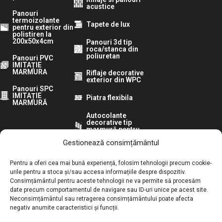
acustice
Panouri
termoizolante
Tapete de lux
pentru exterior din
polistiren la
200x50x4cm
Panouri 3d tip
roca/stanca din
poliuretan
Panouri PVC
IMITAȚIE
MARMURA
Riflaje decorative
exterior din WPC
Panouri SPC
IMITAȚIE
Piatra flexibila
MARMURĂ
Autocolante
decorative tip
marmură pentru
pereti
Gestionează consimțământul
Urmărește-ne pe:
Pentru a oferi cea mai bună experiență, folosim tehnologii precum cookie-
urile pentru a stoca și/sau accesa informațiile despre dispozitiv.
Consimțământul pentru aceste tehnologii ne va permite să procesăm
ANPC:
date precum comportamentul de navigare sau ID-uri unice pe acest site.
Neconsimțământul sau retragerea consimțământului poate afecta
Autoritatea Națională pentru Protecția Consumatorilor
negativ anumite caracteristici și funcții.