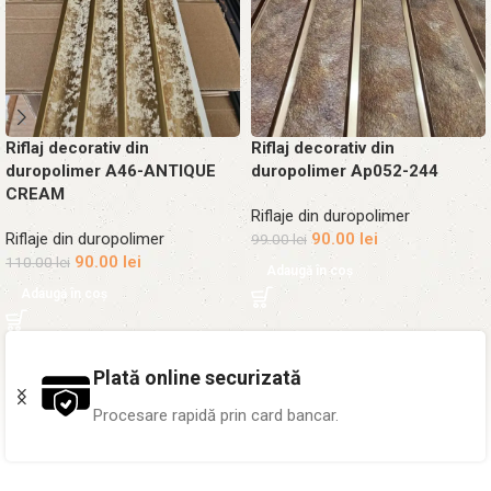
Riflaj decorativ din
Riflaj decorativ din
duropolimer A46-ANTIQUE
duropolimer Ap052-244
CREAM
Riflaje din duropolimer
Riflaje din duropolimer
90.00
lei
99.00
lei
90.00
lei
110.00
lei
Adaugă în coș
Adaugă în coș
Plată online securizată
Procesare rapidă prin card bancar.