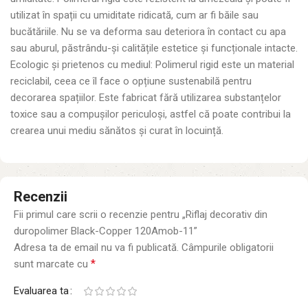
utilizat în spații cu umiditate ridicată, cum ar fi băile sau
bucătăriile. Nu se va deforma sau deteriora în contact cu apa
sau aburul, păstrându-și calitățile estetice și funcționale intacte.
Ecologic și prietenos cu mediul: Polimerul rigid este un material
reciclabil, ceea ce îl face o opțiune sustenabilă pentru
decorarea spațiilor. Este fabricat fără utilizarea substanțelor
toxice sau a compușilor periculoși, astfel că poate contribui la
crearea unui mediu sănătos și curat în locuință.
Recenzii
Fii primul care scrii o recenzie pentru „Riflaj decorativ din
duropolimer Black-Copper 120Amob-11”
Adresa ta de email nu va fi publicată.
Câmpurile obligatorii
*
sunt marcate cu
Evaluarea ta