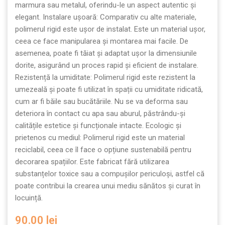
marmura sau metalul, oferindu-le un aspect autentic și
elegant. Instalare ușoară: Comparativ cu alte materiale,
polimerul rigid este ușor de instalat. Este un material ușor,
ceea ce face manipularea și montarea mai facile. De
asemenea, poate fi tăiat și adaptat ușor la dimensiunile
dorite, asigurând un proces rapid și eficient de instalare.
Rezistență la umiditate: Polimerul rigid este rezistent la
umezeală și poate fi utilizat în spații cu umiditate ridicată,
cum ar fi băile sau bucătăriile. Nu se va deforma sau
deteriora în contact cu apa sau aburul, păstrându-și
calitățile estetice și funcționale intacte. Ecologic și
prietenos cu mediul: Polimerul rigid este un material
reciclabil, ceea ce îl face o opțiune sustenabilă pentru
decorarea spațiilor. Este fabricat fără utilizarea
substanțelor toxice sau a compușilor periculoși, astfel că
poate contribui la crearea unui mediu sănătos și curat în
locuință.
90.00
lei