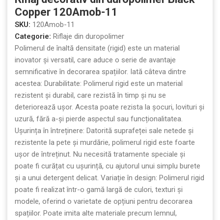
Copper 120Amob-11
SKU:
120Amob-11
Categorie:
Riflaje din duropolimer
Polimerul de înaltă densitate (rigid) este un material
inovator și versatil, care aduce o serie de avantaje
semnificative în decorarea spațiilor. Iată câteva dintre
acestea: Durabilitate: Polimerul rigid este un material
rezistent și durabil, care rezistă în timp și nu se
deteriorează ușor. Acesta poate rezista la șocuri, lovituri și
uzură, fără a-și pierde aspectul sau funcționalitatea.
Ușurința în întreținere: Datorită suprafeței sale netede și
rezistente la pete și murdărie, polimerul rigid este foarte
ușor de întreținut. Nu necesită tratamente speciale și
poate fi curățat cu ușurință, cu ajutorul unui simplu burete
și a unui detergent delicat. Variație în design: Polimerul rigid
poate fi realizat într-o gamă largă de culori, texturi și
modele, oferind o varietate de opțiuni pentru decorarea
spațiilor. Poate imita alte materiale precum lemnul,