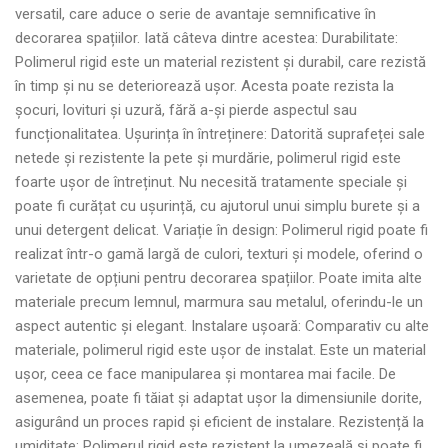
versatil, care aduce o serie de avantaje semnificative în
decorarea spațiilor. Iată câteva dintre acestea: Durabilitate:
Polimerul rigid este un material rezistent și durabil, care rezistă
în timp și nu se deteriorează ușor. Acesta poate rezista la
șocuri, lovituri și uzură, fără a-și pierde aspectul sau
funcționalitatea. Ușurința în întreținere: Datorită suprafeței sale
netede și rezistente la pete și murdărie, polimerul rigid este
foarte ușor de întreținut. Nu necesită tratamente speciale și
poate fi curățat cu ușurință, cu ajutorul unui simplu burete și a
unui detergent delicat. Variație în design: Polimerul rigid poate fi
realizat într-o gamă largă de culori, texturi și modele, oferind o
varietate de opțiuni pentru decorarea spațiilor. Poate imita alte
materiale precum lemnul, marmura sau metalul, oferindu-le un
aspect autentic și elegant. Instalare ușoară: Comparativ cu alte
materiale, polimerul rigid este ușor de instalat. Este un material
ușor, ceea ce face manipularea și montarea mai facile. De
asemenea, poate fi tăiat și adaptat ușor la dimensiunile dorite,
asigurând un proces rapid și eficient de instalare. Rezistență la
umiditate: Polimerul rigid este rezistent la umezeală și poate fi