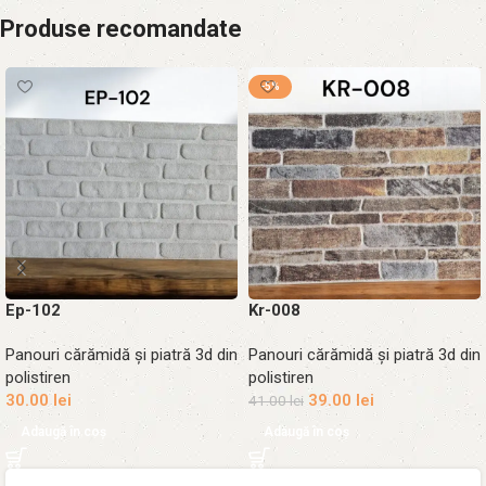
Produse recomandate
-5%
Ep-102
Kr-008
Panouri cărămidă și piatră 3d din
Panouri cărămidă și piatră 3d din
polistiren
polistiren
30.00
lei
39.00
lei
41.00
lei
Adaugă în coș
Adaugă în coș