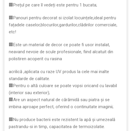
🏢Prețul pe care îl vedeți este pentru 1 bucata;
🏢Panouri pentru decorat si izolat locuințele,ideal pentru
fațadele caselor,blocurilor,gardurilor,clădirilor comerciale,
etc!
🏢Este un material de decor ce poate fi usor instalat,
neavand nevoie de scule profesionale, fiind alcatuit din
polistiren acoperit cu rasina
acrilică ,aplicata cu raze UV produs la cele mai inalte
standarde de calitate.
🏢Pentru o altă culoare se poate vopsi oricand cu lavabil
(interior sau exterior);
🏢Are un aspect natural de cărămidă sau piatra și se
imbina aproape perfect, oferind o continuitate imaginii;
🏢Nu produce bacterii este rezistent la apă şi umezeală
pastrandu-si in timp, capacitatea de termoizolatie.