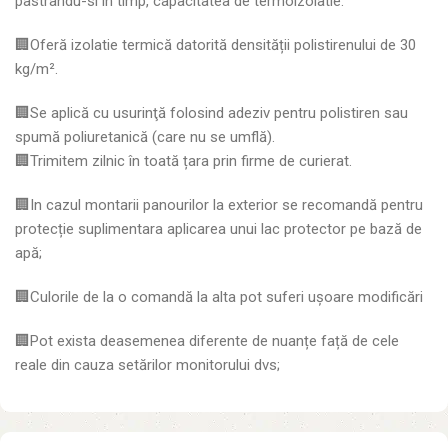
pastrandu-si in timp, capacitatea de termoizolatie.
🏢Oferă izolatie termică datorită densității polistirenului de 30
kg/m².
🏢Se aplică cu usurinţă folosind adeziv pentru polistiren sau
spumă poliuretanică (care nu se umflă).
🏢Trimitem zilnic în toată țara prin firme de curierat.
🏢In cazul montarii panourilor la exterior se recomandă pentru
protecție suplimentara aplicarea unui lac protector pe bază de
apă;
🏢Culorile de la o comandă la alta pot suferi ușoare modificări
🏢Pot exista deasemenea diferente de nuanțe față de cele
reale din cauza setărilor monitorului dvs;