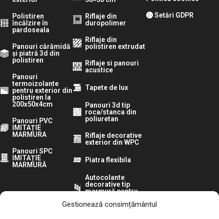
Setări GDPR
Polistiren
Riflaje din
încălzire în
duropolimer
pardoseala
Riflaje din
Panouri cărămidă
polistiren extrudat
și piatră 3d din
polistiren
Riflaje si panouri
acustice
Panouri
termoizolante
Tapete de lux
pentru exterior din
polistiren la
200x50x4cm
Panouri 3d tip
roca/stanca din
poliuretan
Panouri PVC
IMITAȚIE
MARMURA
Riflaje decorative
exterior din WPC
Panouri SPC
IMITAȚIE
Piatra flexibila
MARMURĂ
Autocolante
decorative tip
marmură pentru
pereti
Gestionează consimțământul
Urmărește-ne pe: