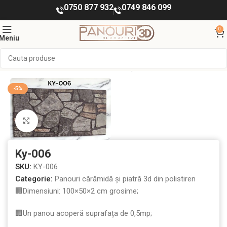
0750 877 932
0749 846 099
0
Meniu
ORATIVE INTERIOR
Panouri cărămidă și piatră 3d din polistiren
-5%
Mărește imaginea
Ky-006
SKU:
KY-006
Categorie:
Panouri cărămidă și piatră 3d din polistiren
🏢Dimensiuni: 100×50×2 cm grosime;
🏢Un panou acoperă suprafața de 0,5mp;