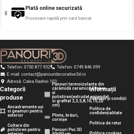
Plată online securizată
Procesare rapidă prin card bancar.
Telefon: 0750 877 932
Telefon: 0749 846 099
E-mail: contact@panouridecorative3d.ro
Adresă: Calea Radnei 103
Panouri termoizolante din
Categorii
Informații
cărămidă ceramică Klinker
și
produse
polistiren(extrudat,expandat
Termeni și condiții
si grafitat 2,3,5,8,10,15,20
cm)
Ancadramente uși
Politica de
si geamuri pentru
confidențialitate
exterior
Plinte, brâuri,
cornișe
Politica de retur
Coltare din
polistiren pentru
Panouri Pvc 3D
Politica cookies
exterior
50×50 cm