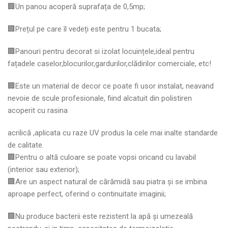
🏢Un panou acoperă suprafața de 0,5mp;
🏢Prețul pe care îl vedeți este pentru 1 bucata;
🏢Panouri pentru decorat si izolat locuințele,ideal pentru
fațadele caselor,blocurilor,gardurilor,clădirilor comerciale, etc!
🏢Este un material de decor ce poate fi usor instalat, neavand
nevoie de scule profesionale, fiind alcatuit din polistiren
acoperit cu rasina
acrilică ,aplicata cu raze UV produs la cele mai inalte standarde
de calitate.
🏢Pentru o altă culoare se poate vopsi oricand cu lavabil
(interior sau exterior);
🏢Are un aspect natural de cărămidă sau piatra și se imbina
aproape perfect, oferind o continuitate imaginii;
🏢Nu produce bacterii este rezistent la apă şi umezeală