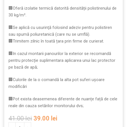
🏢Oferă izolatie termică datorită densității polistirenului de
30 kg/m².
🏢Se aplică cu usurinţă folosind adeziv pentru polistiren
sau spumă poliuretanică (care nu se umflă).
🏢Trimitem zilnic în toată țara prin firme de curierat.
🏢In cazul montarii panourilor la exterior se recomandă
pentru protecție suplimentara aplicarea unui lac protector
pe bază de apă;
🏢Culorile de la o comandă la alta pot suferi ușoare
modificări
🏢Pot exista deasemenea diferente de nuanțe față de cele
reale din cauza setărilor monitorului dvs;
41.00
lei
39.00
lei