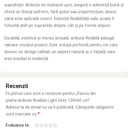
suprafeței. Ardezia se mulează ușor, asigură o aderență bună și
oferă un finisaj uniform, fără goluri sau imperfecțiuni, atunci
când este aplicată corect. Datorită flexibilității sale, poate fi
folosită atât pe suprafețe drepte, cât și pe forme atipice.
Durabilă, estetică și mereu actuală, ardezia flexibilă adaugă
valoare oricărui proiect. Este soluția perfectă pentru cei care
doresc un design rafinat, un aspect natural și o fațadă care
iese imediat în evidență.
Recenzii
Fii primul care scrii o recenzie pentru „Panou din
piatra/ardezie flexibila Light Grey 120×60 cm”
Adresa ta de email nu va fi publicată.
Câmpurile obligatorii
*
sunt marcate cu
Evaluarea ta