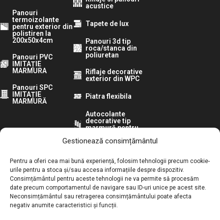
acustice
Panouri
termoizolante
Tapete de lux
pentru exterior din
polistiren la
200x50x4cm
Panouri 3d tip
roca/stanca din
poliuretan
Panouri PVC
IMITAȚIE
MARMURA
Riflaje decorative
exterior din WPC
Panouri SPC
IMITAȚIE
Piatra flexibila
MARMURĂ
Autocolante
decorative tip
marmură pentru
pereti
Gestionează consimțământul
Urmărește-ne pe:
Pentru a oferi cea mai bună experiență, folosim tehnologii precum cookie-
urile pentru a stoca și/sau accesa informațiile despre dispozitiv.
Consimțământul pentru aceste tehnologii ne va permite să procesăm
ANPC:
date precum comportamentul de navigare sau ID-uri unice pe acest site.
Neconsimțământul sau retragerea consimțământului poate afecta
Autoritatea Națională pentru Protecția Consumatorilor
negativ anumite caracteristici și funcții.