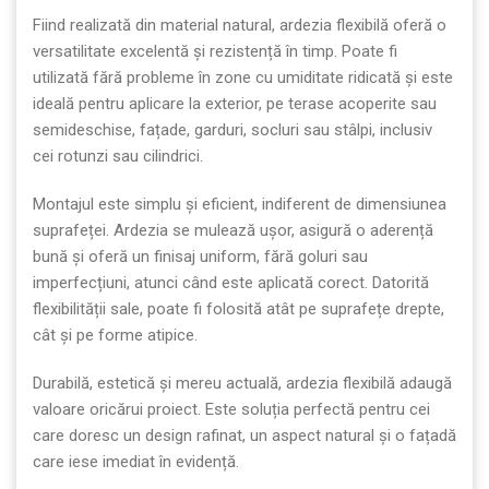
Fiind realizată din material natural, ardezia flexibilă oferă o
versatilitate excelentă și rezistență în timp. Poate fi
utilizată fără probleme în zone cu umiditate ridicată și este
ideală pentru aplicare la exterior, pe terase acoperite sau
semideschise, fațade, garduri, socluri sau stâlpi, inclusiv
cei rotunzi sau cilindrici.
Montajul este simplu și eficient, indiferent de dimensiunea
suprafeței. Ardezia se mulează ușor, asigură o aderență
bună și oferă un finisaj uniform, fără goluri sau
imperfecțiuni, atunci când este aplicată corect. Datorită
flexibilității sale, poate fi folosită atât pe suprafețe drepte,
cât și pe forme atipice.
Durabilă, estetică și mereu actuală, ardezia flexibilă adaugă
valoare oricărui proiect. Este soluția perfectă pentru cei
care doresc un design rafinat, un aspect natural și o fațadă
care iese imediat în evidență.