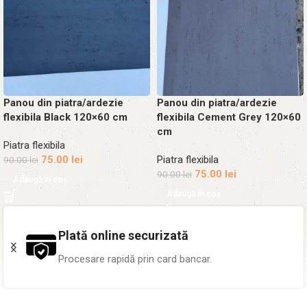
Panou din piatra/ardezie
Panou din piatra/ardezie
flexibila Black 120×60 cm
flexibila Cement Grey 120×60
cm
Piatra flexibila
75.00
lei
Piatra flexibila
90.00
lei
75.00
lei
90.00
lei
Adaugă în coș
Adaugă în coș
Plată online securizată
Procesare rapidă prin card bancar.