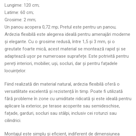
Lungime: 120 cm;
Latime: 60 cm;
Grosime: 2 mm;
Un panou acopera 0,72 mp; Pretul este pentru un panou;
Ardezia flexibilă este alegerea ideală pentru amenajări moderne
și elegante. Cu o grosime redusă, între 1,5 și 3 mm, și o
greutate foarte mică, acest material se montează rapid și se
adaptează ușor pe numeroase suprafețe. Este potrivită pentru
pereți interiori, mobilier, uși, socluri, dar și pentru fațadele
locuințelor.
Fiind realizată din material natural, ardezia flexibilă oferă o
versatilitate excelentă și rezistență în timp. Poate fi utilizată
fără probleme în zone cu umiditate ridicată și este ideală pentru
aplicare la exterior, pe terase acoperite sau semideschise,
fațade, garduri, socluri sau stâlpi, inclusiv cei rotunzi sau
cilindrici.
Montajul este simplu și eficient, indiferent de dimensiunea