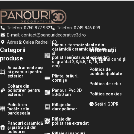
Telefon: 0750 877 932
Telefon: 0749 846 099
E-mail: contact@panouridecorative3d.ro
Adresă: Calea Radnei 103
Panouri termoizolante din
Categorii
Informații
cărămidă ceramică Klinker
și
produse
polistiren(extrudat,expandat
Termeni și condiții
si grafitat 2,3,5,8,10,15,20
cm)
Ancadramente uși
Politica de
si geamuri pentru
confidențialitate
exterior
Plinte, brâuri,
cornișe
Politica de retur
Coltare din
polistiren pentru
Panouri Pvc 3D
Politica cookies
exterior
50×50 cm
Setări GDPR
Polistiren
Riflaje din
încălzire în
duropolimer
pardoseala
Riflaje din
Panouri cărămidă
polistiren extrudat
și piatră 3d din
polistiren
Riflaje si panouri