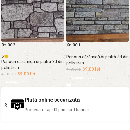
Bt-003
Kr-001
5
Panouri cărămidă și piatră 3d din
Panouri cărămidă și piatră 3d din
polistiren
polistiren
39.00
lei
41.00
lei
39.00
lei
41.00
lei
Adaugă în coș
Adaugă în coș
Peste 1.000 proiecte
Pereți transformați în toată țara.