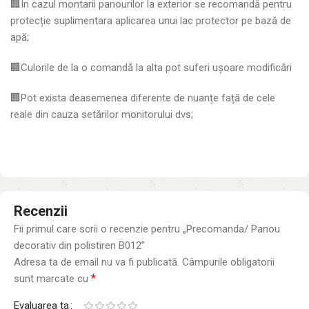
🏢In cazul montarii panourilor la exterior se recomandă pentru
protecție suplimentara aplicarea unui lac protector pe bază de
apă;
🏢Culorile de la o comandă la alta pot suferi ușoare modificări
🏢Pot exista deasemenea diferente de nuanțe față de cele
reale din cauza setărilor monitorului dvs;
Recenzii
Fii primul care scrii o recenzie pentru „Precomanda/ Panou
decorativ din polistiren B012”
Adresa ta de email nu va fi publicată.
Câmpurile obligatorii
*
sunt marcate cu
Evaluarea ta