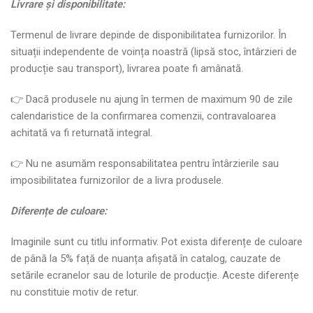
Livrare
ș
i disponibilitate:
Termenul de livrare depinde de disponibilitatea furnizorilor. În
situații independente de voința noastră (lipsă stoc, întârzieri de
producție sau transport), livrarea poate fi amânată.
👉 Dacă produsele nu ajung în termen de maximum 90 de zile
calendaristice de la confirmarea comenzii, contravaloarea
achitată va fi returnată integral.
👉 Nu ne asumăm responsabilitatea pentru întârzierile sau
imposibilitatea furnizorilor de a livra produsele.
Diferen
ț
e de culoare:
Imaginile sunt cu titlu informativ. Pot exista diferențe de culoare
de până la 5% față de nuanța afișată în catalog, cauzate de
setările ecranelor sau de loturile de producție. Aceste diferențe
nu constituie motiv de retur.