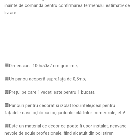
înainte de comandă pentru confirmarea termenului estimativ de
livrare.
🏢Dimensiuni: 100×50×2 cm grosime;
🏢Un panou acoperă suprafața de 0,5mp;
🏢Prețul pe care îl vedeți este pentru 1 bucata;
🏢Panouri pentru decorat si izolat locuințele,ideal pentru
fațadele caselor,blocurilor,gardurilor,clădirilor comerciale, etc!
🏢Este un material de decor ce poate fi usor instalat, neavand
nevoie de scule profesionale, fiind alcatuit din polistiren