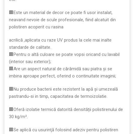
🏢Este un material de decor ce poate fi usor instalat,
neavand nevoie de scule profesionale, fiind alcatuit din
polistiren acoperit cu rasina
acrilică ,aplicata cu raze UV produs la cele mai inalte
standarde de calitate.
🏢Pentru o altă culoare se poate vopsi oricand cu lavabil
(interior sau exterior);
🏢Are un aspect natural de cărămidă sau piatra și se
imbina aproape perfect, oferind o continuitate imaginii;
🏢Nu produce bacterii este rezistent la apă şi umezeală
pastrandu-si in timp, capacitatea de termoizolatie.
🏢Oferă izolatie termică datorită densității polistirenului de
30 kg/m².
🏢Se aplică cu usurinţă folosind adeziv pentru polistiren