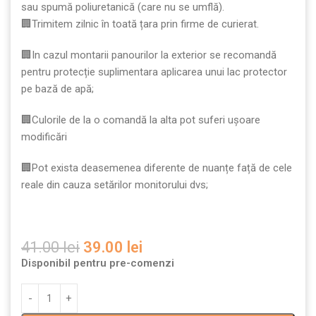
sau spumă poliuretanică (care nu se umflă).
🏢Trimitem zilnic în toată țara prin firme de curierat.
🏢In cazul montarii panourilor la exterior se recomandă
pentru protecție suplimentara aplicarea unui lac protector
pe bază de apă;
🏢Culorile de la o comandă la alta pot suferi ușoare
modificări
🏢Pot exista deasemenea diferente de nuanțe față de cele
reale din cauza setărilor monitorului dvs;
41.00
lei
39.00
lei
Disponibil pentru pre-comenzi