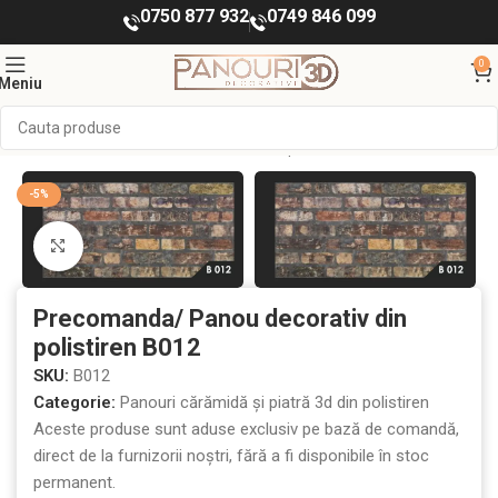
0750 877 932
0749 846 099
0
Meniu
ORATIVE INTERIOR
Panouri cărămidă și piatră 3d din polistiren
-5%
Mărește imaginea
Precomanda/ Panou decorativ din
polistiren B012
SKU:
B012
Categorie:
Panouri cărămidă și piatră 3d din polistiren
Aceste produse sunt aduse exclusiv pe bază de comandă,
direct de la furnizorii noștri, fără a fi disponibile în stoc
permanent.