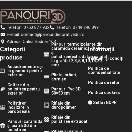
Telefon: 0750 877 932
Telefon: 0749 846 099
E-mail: contact@panouridecorative3d.ro
Adresă: Calea Radnei 103
Panouri termoizolante din
Categorii
Informații
cărămidă ceramică Klinker
și
produse
polistiren(extrudat,expandat
Termeni și condiții
si grafitat 2,3,5,8,10,15,20
cm)
Ancadramente uși
Politica de
si geamuri pentru
confidențialitate
exterior
Plinte, brâuri,
cornișe
Politica de retur
Coltare din
polistiren pentru
Panouri Pvc 3D
Politica cookies
exterior
50×50 cm
Setări GDPR
Polistiren
Riflaje din
încălzire în
duropolimer
pardoseala
Riflaje din
Panouri cărămidă
polistiren extrudat
și piatră 3d din
polistiren
Riflaje si panouri