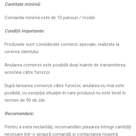
Cantitate minim
ă
:
Comanda minimă este de 10 panouri / model.
Condi
ț
ii importante:
Produsele sunt considerate comenzi speciale, realizate la
cererea clientului.
Anularea comenzii este posibilă doar înainte de transmiterea
acesteia către furnizor.
După lansarea comenzii către furnizor, anularea nu mai este
posibilă, cu excepția situației în care produsul nu este livrat în
termen de 90 de zile.
Recomandare:
Pentru a evita neclarități, recomandăm plasarea întregii cantități
necesare într-o singură comandă și contactarea noastră