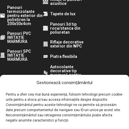
acustice
Panouri
termoizolante
Tapete de lux
pentru exterior din
polistiren la
200x50x4cm
Panouri 3d tip
roca/stanca din
poliuretan
Panouri PVC
IMITAȚIE
MARMURA
Riflaje decorative
exterior din WPC
Panouri SPC
IMITAȚIE
Piatra flexibila
MARMURĂ
Autocolante
decorative tip
marmură pentru
pereti
Gestionează consimțământul
Urmărește-ne pe:
Pentru a oferi cea mai bună experiență, folosim tehnologii precum cookie-
urile pentru a stoca și/sau accesa informațiile despre dispozitiv.
Consimțământul pentru aceste tehnologii ne va permite să procesăm
ANPC:
date precum comportamentul de navigare sau ID-uri unice pe acest site.
Neconsimțământul sau retragerea consimțământului poate afecta
Autoritatea Națională pentru Protecția Consumatorilor
negativ anumite caracteristici și funcții.