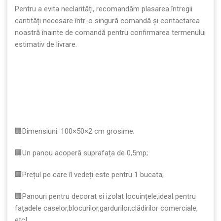
Pentru a evita neclarități, recomandăm plasarea întregii
cantități necesare într-o singură comandă și contactarea
noastră înainte de comandă pentru confirmarea termenului
estimativ de livrare.
🏢Dimensiuni: 100×50×2 cm grosime;
🏢Un panou acoperă suprafața de 0,5mp;
🏢Prețul pe care îl vedeți este pentru 1 bucata;
🏢Panouri pentru decorat si izolat locuințele,ideal pentru
fațadele caselor,blocurilor,gardurilor,clădirilor comerciale,
etc!