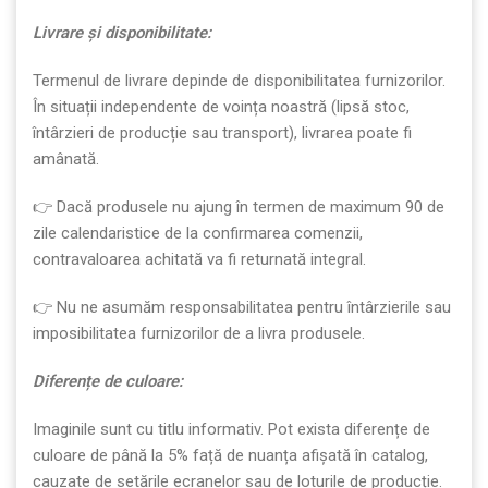
Livrare
ș
i disponibilitate:
Termenul de livrare depinde de disponibilitatea furnizorilor.
În situații independente de voința noastră (lipsă stoc,
întârzieri de producție sau transport), livrarea poate fi
amânată.
👉 Dacă produsele nu ajung în termen de maximum 90 de
zile calendaristice de la confirmarea comenzii,
contravaloarea achitată va fi returnată integral.
👉 Nu ne asumăm responsabilitatea pentru întârzierile sau
imposibilitatea furnizorilor de a livra produsele.
Diferen
ț
e de culoare:
Imaginile sunt cu titlu informativ. Pot exista diferențe de
culoare de până la 5% față de nuanța afișată în catalog,
cauzate de setările ecranelor sau de loturile de producție.