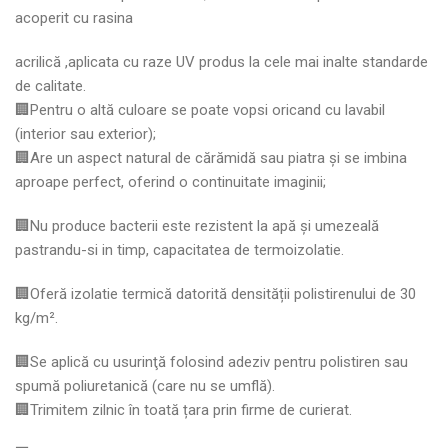
acoperit cu rasina
acrilică ,aplicata cu raze UV produs la cele mai inalte standarde
de calitate.
🏢Pentru o altă culoare se poate vopsi oricand cu lavabil
(interior sau exterior);
🏢Are un aspect natural de cărămidă sau piatra și se imbina
aproape perfect, oferind o continuitate imaginii;
🏢Nu produce bacterii este rezistent la apă şi umezeală
pastrandu-si in timp, capacitatea de termoizolatie.
🏢Oferă izolatie termică datorită densității polistirenului de 30
kg/m².
🏢Se aplică cu usurinţă folosind adeziv pentru polistiren sau
spumă poliuretanică (care nu se umflă).
🏢Trimitem zilnic în toată țara prin firme de curierat.