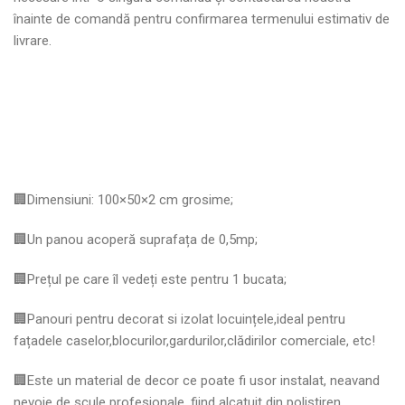
înainte de comandă pentru confirmarea termenului estimativ de
livrare.
🏢Dimensiuni: 100×50×2 cm grosime;
🏢Un panou acoperă suprafața de 0,5mp;
🏢Prețul pe care îl vedeți este pentru 1 bucata;
🏢Panouri pentru decorat si izolat locuințele,ideal pentru
fațadele caselor,blocurilor,gardurilor,clădirilor comerciale, etc!
🏢Este un material de decor ce poate fi usor instalat, neavand
nevoie de scule profesionale, fiind alcatuit din polistiren