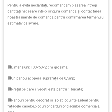
Pentru a evita neclarități, recomandăm plasarea întregii
cantități necesare într-o singură comandă și contactarea
noastră înainte de comandă pentru confirmarea termenului
estimativ de livrare.
🏢Dimensiuni: 100×50×2 cm grosime;
🏢Un panou acoperă suprafața de 0,5mp;
🏢Prețul pe care îl vedeți este pentru 1 bucata;
🏢Panouri pentru decorat si izolat locuințele,ideal pentru
fațadele caselor,blocurilor,gardurilor,clădirilor comerciale,