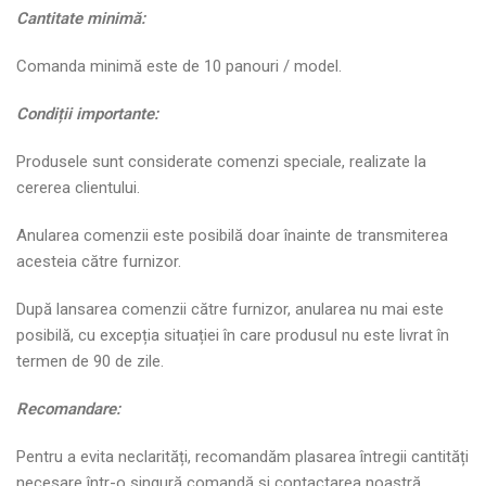
Cantitate minim
ă
:
Comanda minimă este de 10 panouri / model.
Condi
ț
ii importante:
Produsele sunt considerate comenzi speciale, realizate la
cererea clientului.
Anularea comenzii este posibilă doar înainte de transmiterea
acesteia către furnizor.
După lansarea comenzii către furnizor, anularea nu mai este
posibilă, cu excepția situației în care produsul nu este livrat în
termen de 90 de zile.
Recomandare:
Pentru a evita neclarități, recomandăm plasarea întregii cantități
necesare într-o singură comandă și contactarea noastră