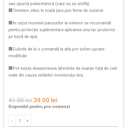
sau spumă poliuretanică (care nu se umflă).
🏢Trimitem zilnic în toată țara prin firme de curierat.
🏢In cazul montarii panourilor la exterior se recomandă
pentru protecție suplimentara aplicarea unui lac protector
pe bază de apă;
🏢Culorile de la o comandă la alta pot suferi ușoare
modificări
🏢Pot exista deasemenea diferente de nuanțe față de cele
reale din cauza setărilor monitorului dvs;
41.00
lei
39.00
lei
Disponibil pentru pre-comenzi