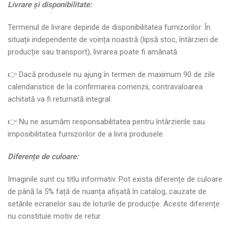
Livrare
ș
i disponibilitate:
Termenul de livrare depinde de disponibilitatea furnizorilor. În
situații independente de voința noastră (lipsă stoc, întârzieri de
producție sau transport), livrarea poate fi amânată.
👉 Dacă produsele nu ajung în termen de maximum 90 de zile
calendaristice de la confirmarea comenzii, contravaloarea
achitată va fi returnată integral.
👉 Nu ne asumăm responsabilitatea pentru întârzierile sau
imposibilitatea furnizorilor de a livra produsele.
Diferen
ț
e de culoare:
Imaginile sunt cu titlu informativ. Pot exista diferențe de culoare
de până la 5% față de nuanța afișată în catalog, cauzate de
setările ecranelor sau de loturile de producție. Aceste diferențe
nu constituie motiv de retur.