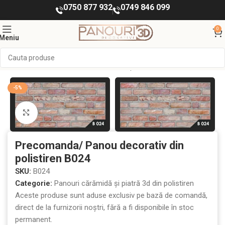
0750 877 932
0749 846 099
0
Meniu
ORATIVE INTERIOR
Panouri cărămidă și piatră 3d din polistiren
-5%
Mărește imaginea
Precomanda/ Panou decorativ din
polistiren B024
SKU:
B024
Categorie:
Panouri cărămidă și piatră 3d din polistiren
Aceste produse sunt aduse exclusiv pe bază de comandă,
direct de la furnizorii noștri, fără a fi disponibile în stoc
permanent.