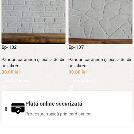
Ep-102
Ep-107
Panouri cărămidă și piatră 3d din
Panouri cărămidă și piatră 3d din
polistiren
polistiren
30.00
lei
30.00
lei
Adaugă în coș
Adaugă în coș
Peste 1.000 proiecte
Pereți transformați în toată țara.