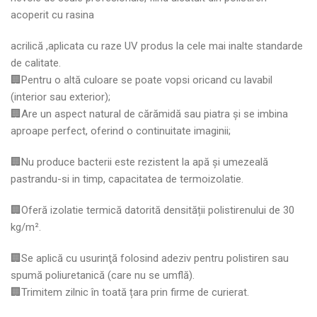
acoperit cu rasina
acrilică ,aplicata cu raze UV produs la cele mai inalte standarde
de calitate.
🏢Pentru o altă culoare se poate vopsi oricand cu lavabil
(interior sau exterior);
🏢Are un aspect natural de cărămidă sau piatra și se imbina
aproape perfect, oferind o continuitate imaginii;
🏢Nu produce bacterii este rezistent la apă şi umezeală
pastrandu-si in timp, capacitatea de termoizolatie.
🏢Oferă izolatie termică datorită densității polistirenului de 30
kg/m².
🏢Se aplică cu usurinţă folosind adeziv pentru polistiren sau
spumă poliuretanică (care nu se umflă).
🏢Trimitem zilnic în toată țara prin firme de curierat.