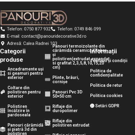
Telefon: 0750 877 932
Telefon: 0749 846 099
E-mail: contact@panouridecorative3d.ro
Adresă: Calea Radnei 103
Panouri termoizolante din
Categorii
Informații
cărămidă ceramică Klinker
și
produse
polistiren(extrudat,expandat
Termeni și condiții
si grafitat 2,3,5,8,10,15,20
cm)
Ancadramente uși
Politica de
si geamuri pentru
confidențialitate
exterior
Plinte, brâuri,
cornișe
Politica de retur
Coltare din
polistiren pentru
Panouri Pvc 3D
Politica cookies
exterior
50×50 cm
Setări GDPR
Polistiren
Riflaje din
încălzire în
duropolimer
pardoseala
Riflaje din
Panouri cărămidă
polistiren extrudat
și piatră 3d din
polistiren