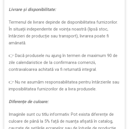
Livrare
ș
i disponibilitate:
Termenul de livrare depinde de disponibilitatea furnizorilor.
În situații independente de voința noastră (lipsă stoc,
întârzieri de producție sau transport), livrarea poate fi
amânată.
👉 Dacă produsele nu ajung în termen de maximum 90 de
zile calendaristice de la confirmarea comenzii,
contravaloarea achitată va fi returnată integral.
👉 Nu ne asumăm responsabilitatea pentru întârzierile sau
imposibilitatea furnizorilor de a livra produsele.
Diferen
ț
e de culoare:
Imaginile sunt cu titlu informativ. Pot exista diferențe de
culoare de până la 5% față de nuanța afișată în catalog,
cauzate de setările ecranelor sau de loturile de producție.