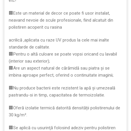
etc!
🏢Este un material de decor ce poate fi usor instalat,
neavand nevoie de scule profesionale, fiind alcatuit din
polistiren acoperit cu rasina
acrilică ,aplicata cu raze UV produs la cele mai inalte
standarde de calitate.
🏢Pentru o altă culoare se poate vopsi oricand cu lavabil
(interior sau exterior);
🏢Are un aspect natural de cărămidă sau piatra și se
imbina aproape perfect, oferind o continuitate imaginii;
🏢Nu produce bacterii este rezistent la apă şi umezeală
pastrandu-si in timp, capacitatea de termoizolatie.
🏢Oferă izolatie termică datorită densității polistirenului de
30 kg/m².
🏢Se aplică cu usurinţă folosind adeziv pentru polistiren