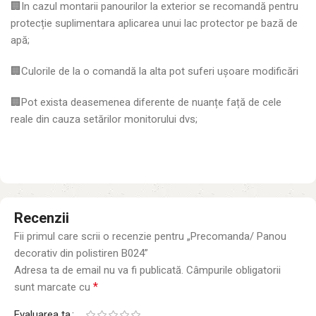
🏢In cazul montarii panourilor la exterior se recomandă pentru
protecție suplimentara aplicarea unui lac protector pe bază de
apă;
🏢Culorile de la o comandă la alta pot suferi ușoare modificări
🏢Pot exista deasemenea diferente de nuanțe față de cele
reale din cauza setărilor monitorului dvs;
Recenzii
Fii primul care scrii o recenzie pentru „Precomanda/ Panou
decorativ din polistiren B024”
Adresa ta de email nu va fi publicată.
Câmpurile obligatorii
*
sunt marcate cu
Evaluarea ta