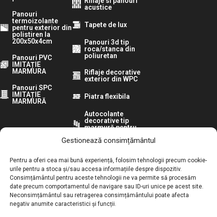
Riflaje si panouri
acustice
Panouri
termoizolante
Tapete de lux
pentru exterior din
polistiren la
200x50x4cm
Panouri 3d tip
roca/stanca din
poliuretan
Panouri PVC
IMITAȚIE
MARMURA
Riflaje decorative
exterior din WPC
Panouri SPC
IMITAȚIE
Piatra flexibila
MARMURĂ
Autocolante
decorative tip
marmură pentru
pereti
Gestionează consimțământul
Urmărește-ne pe:
Pentru a oferi cea mai bună experiență, folosim tehnologii precum cookie-
urile pentru a stoca și/sau accesa informațiile despre dispozitiv.
Consimțământul pentru aceste tehnologii ne va permite să procesăm
ANPC:
date precum comportamentul de navigare sau ID-uri unice pe acest site.
Neconsimțământul sau retragerea consimțământului poate afecta
Autoritatea Națională pentru Protecția Consumatorilor
negativ anumite caracteristici și funcții.