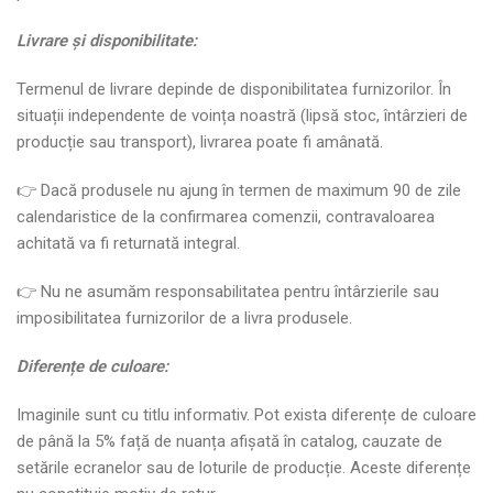
Livrare
ș
i disponibilitate:
Termenul de livrare depinde de disponibilitatea furnizorilor. În
situații independente de voința noastră (lipsă stoc, întârzieri de
producție sau transport), livrarea poate fi amânată.
👉 Dacă produsele nu ajung în termen de maximum 90 de zile
calendaristice de la confirmarea comenzii, contravaloarea
achitată va fi returnată integral.
👉 Nu ne asumăm responsabilitatea pentru întârzierile sau
imposibilitatea furnizorilor de a livra produsele.
Diferen
ț
e de culoare:
Imaginile sunt cu titlu informativ. Pot exista diferențe de culoare
de până la 5% față de nuanța afișată în catalog, cauzate de
setările ecranelor sau de loturile de producție. Aceste diferențe