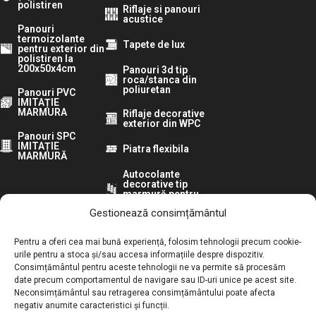
polistiren
Riflaje si panouri
acustice
Panouri
termoizolante
Tapete de lux
pentru exterior din
polistiren la
200x50x4cm
Panouri 3d tip
roca/stanca din
poliuretan
Panouri PVC
IMITAȚIE
MARMURA
Riflaje decorative
exterior din WPC
Panouri SPC
IMITAȚIE
Piatra flexibila
MARMURĂ
Autocolante
decorative tip
marmură pentru
pereti
Gestionează consimțământul
Urmărește-ne pe:
Pentru a oferi cea mai bună experiență, folosim tehnologii precum cookie-
urile pentru a stoca și/sau accesa informațiile despre dispozitiv.
Consimțământul pentru aceste tehnologii ne va permite să procesăm
ANPC:
date precum comportamentul de navigare sau ID-uri unice pe acest site.
Neconsimțământul sau retragerea consimțământului poate afecta
Autoritatea Națională pentru Protecția Consumatorilor
negativ anumite caracteristici și funcții.