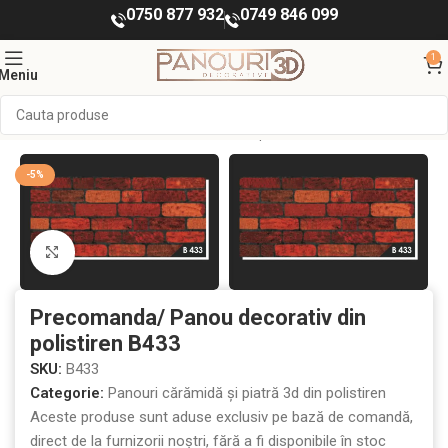
0750 877 932
0749 846 099
1
Meniu
ORATIVE INTERIOR
Panouri cărămidă și piatră 3d din polistiren
-5%
Mărește imaginea
Precomanda/ Panou decorativ din
polistiren B433
SKU:
B433
Categorie:
Panouri cărămidă și piatră 3d din polistiren
Aceste produse sunt aduse exclusiv pe bază de comandă,
direct de la furnizorii noștri, fără a fi disponibile în stoc