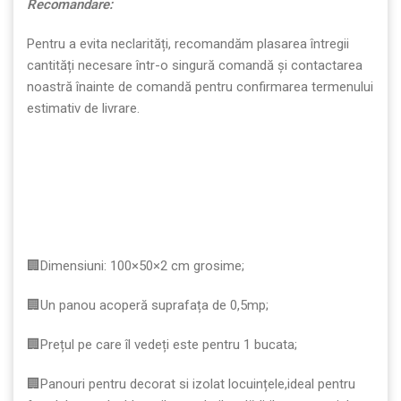
Recomandare:
Pentru a evita neclarități, recomandăm plasarea întregii
cantități necesare într-o singură comandă și contactarea
noastră înainte de comandă pentru confirmarea termenului
estimativ de livrare.
🏢Dimensiuni: 100×50×2 cm grosime;
🏢Un panou acoperă suprafața de 0,5mp;
🏢Prețul pe care îl vedeți este pentru 1 bucata;
🏢Panouri pentru decorat si izolat locuințele,ideal pentru