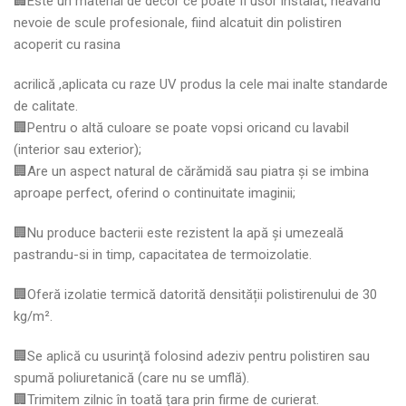
🏢Este un material de decor ce poate fi usor instalat, neavand
nevoie de scule profesionale, fiind alcatuit din polistiren
acoperit cu rasina
acrilică ,aplicata cu raze UV produs la cele mai inalte standarde
de calitate.
🏢Pentru o altă culoare se poate vopsi oricand cu lavabil
(interior sau exterior);
🏢Are un aspect natural de cărămidă sau piatra și se imbina
aproape perfect, oferind o continuitate imaginii;
🏢Nu produce bacterii este rezistent la apă şi umezeală
pastrandu-si in timp, capacitatea de termoizolatie.
🏢Oferă izolatie termică datorită densității polistirenului de 30
kg/m².
🏢Se aplică cu usurinţă folosind adeziv pentru polistiren sau
spumă poliuretanică (care nu se umflă).
🏢Trimitem zilnic în toată țara prin firme de curierat.