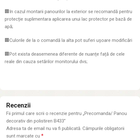
🏢In cazul montarii panourilor la exterior se recomandă pentru
protecție suplimentara aplicarea unui lac protector pe bază de
apă;
🏢Culorile de la o comandă la alta pot suferi ușoare modificări
🏢Pot exista deasemenea diferente de nuanțe față de cele
reale din cauza setărilor monitorului dvs;
Recenzii
Fii primul care scrii o recenzie pentru „Precomanda/ Panou
decorativ din polistiren B433”
Adresa ta de email nu va fi publicată.
Câmpurile obligatorii
*
sunt marcate cu