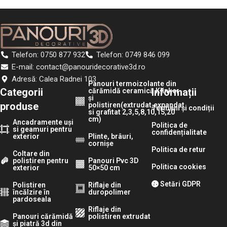
Telefon: 0750 877 932
Telefon: 0749 846 099
E-mail: contact@panouridecorative3d.ro
Adresă: Calea Radnei 103
Panouri termoizolante din
Categorii
Informații
cărămidă ceramică Klinker
și
produse
polistiren(extrudat,expandat
Termeni și condiții
si grafitat 2,3,5,8,10,15,20
cm)
Ancadramente uși
Politica de
si geamuri pentru
confidențialitate
exterior
Plinte, brâuri,
cornișe
Politica de retur
Coltare din
polistiren pentru
Panouri Pvc 3D
Politica cookies
exterior
50×50 cm
Setări GDPR
Polistiren
Riflaje din
încălzire în
duropolimer
pardoseala
Riflaje din
Panouri cărămidă
polistiren extrudat
și piatră 3d din