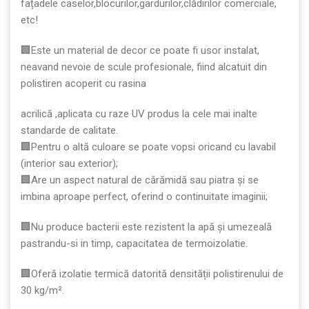
fațadele caselor,blocurilor,gardurilor,clădirilor comerciale,
etc!
🏢Este un material de decor ce poate fi usor instalat,
neavand nevoie de scule profesionale, fiind alcatuit din
polistiren acoperit cu rasina
acrilică ,aplicata cu raze UV produs la cele mai inalte
standarde de calitate.
🏢Pentru o altă culoare se poate vopsi oricand cu lavabil
(interior sau exterior);
🏢Are un aspect natural de cărămidă sau piatra și se
imbina aproape perfect, oferind o continuitate imaginii;
🏢Nu produce bacterii este rezistent la apă şi umezeală
pastrandu-si in timp, capacitatea de termoizolatie.
🏢Oferă izolatie termică datorită densității polistirenului de
30 kg/m².