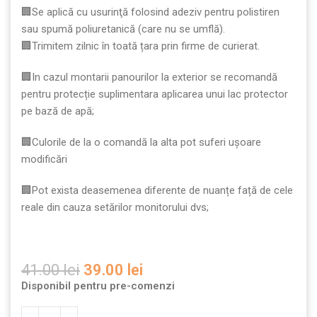
🏢Se aplică cu usurinţă folosind adeziv pentru polistiren
sau spumă poliuretanică (care nu se umflă).
🏢Trimitem zilnic în toată țara prin firme de curierat.
🏢In cazul montarii panourilor la exterior se recomandă
pentru protecție suplimentara aplicarea unui lac protector
pe bază de apă;
🏢Culorile de la o comandă la alta pot suferi ușoare
modificări
🏢Pot exista deasemenea diferente de nuanțe față de cele
reale din cauza setărilor monitorului dvs;
41.00
lei
39.00
lei
Disponibil pentru pre-comenzi