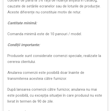
culoare de până la 5% față de nuanța afișată în catalog,
cauzate de setările ecranelor sau de loturile de producție.
Aceste diferențe nu constituie motiv de retur.
Cantitate minim
ă
:
Comanda minimă este de 10 panouri / model.
Condi
ț
ii importante:
Produsele sunt considerate comenzi speciale, realizate la
cererea clientului.
Anularea comenzii este posibilă doar înainte de
transmiterea acesteia către furnizor.
După lansarea comenzii către furnizor, anularea nu mai
este posibilă, cu excepția situației în care produsul nu este
livrat în termen de 90 de zile.