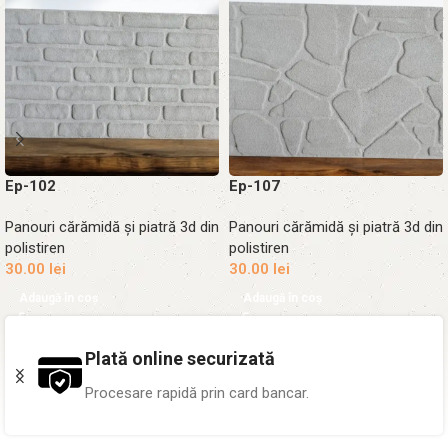
Ep-102
Ep-107
Panouri cărămidă și piatră 3d din
Panouri cărămidă și piatră 3d din
polistiren
polistiren
30.00
lei
30.00
lei
Adaugă în coș
Adaugă în coș
Peste 1.000 proiecte
Pereți transformați în toată țara.