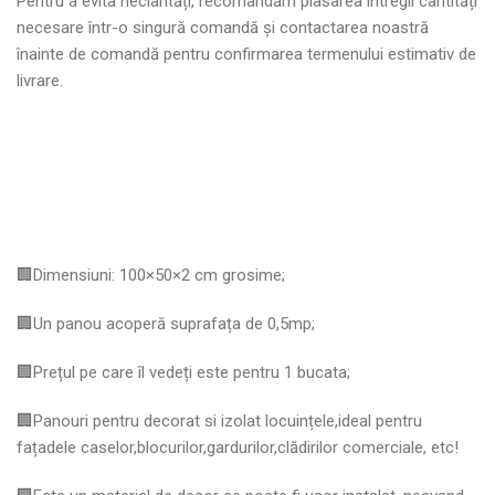
Pentru a evita neclarități, recomandăm plasarea întregii cantități
necesare într-o singură comandă și contactarea noastră
înainte de comandă pentru confirmarea termenului estimativ de
livrare.
🏢Dimensiuni: 100×50×2 cm grosime;
🏢Un panou acoperă suprafața de 0,5mp;
🏢Prețul pe care îl vedeți este pentru 1 bucata;
🏢Panouri pentru decorat si izolat locuințele,ideal pentru
fațadele caselor,blocurilor,gardurilor,clădirilor comerciale, etc!