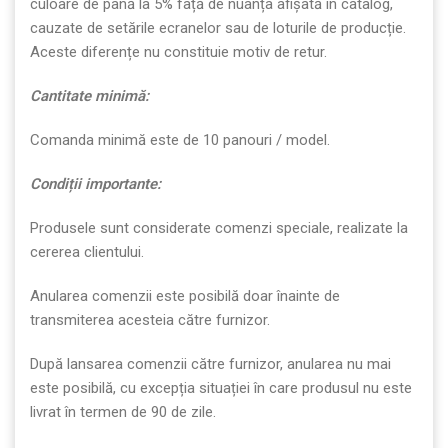
culoare de până la 5% față de nuanța afișată în catalog,
cauzate de setările ecranelor sau de loturile de producție.
Aceste diferențe nu constituie motiv de retur.
Cantitate minim
ă
:
Comanda minimă este de 10 panouri / model.
Condi
ț
ii importante:
Produsele sunt considerate comenzi speciale, realizate la
cererea clientului.
Anularea comenzii este posibilă doar înainte de
transmiterea acesteia către furnizor.
După lansarea comenzii către furnizor, anularea nu mai
este posibilă, cu excepția situației în care produsul nu este
livrat în termen de 90 de zile.