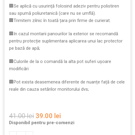
🏢Se aplică cu usurinţă folosind adeziv pentru polistiren
sau spumă poliuretanică (care nu se umflă).
🏢Trimitem zilnic în toată țara prin firme de curierat.
🏢In cazul montarii panourilor la exterior se recomandă
pentru protecție suplimentara aplicarea unui lac protector
pe bază de apă;
🏢Culorile de la o comandă la alta pot suferi ușoare
modificări
🏢Pot exista deasemenea diferente de nuanțe față de cele
reale din cauza setărilor monitorului dvs;
41.00
lei
39.00
lei
Disponibil pentru pre-comenzi