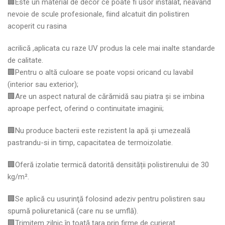
🏢Este un material de decor ce poate fi usor instalat, neavand
nevoie de scule profesionale, fiind alcatuit din polistiren
acoperit cu rasina
acrilică ,aplicata cu raze UV produs la cele mai inalte standarde
de calitate.
🏢Pentru o altă culoare se poate vopsi oricand cu lavabil
(interior sau exterior);
🏢Are un aspect natural de cărămidă sau piatra și se imbina
aproape perfect, oferind o continuitate imaginii;
🏢Nu produce bacterii este rezistent la apă şi umezeală
pastrandu-si in timp, capacitatea de termoizolatie.
🏢Oferă izolatie termică datorită densității polistirenului de 30
kg/m².
🏢Se aplică cu usurinţă folosind adeziv pentru polistiren sau
spumă poliuretanică (care nu se umflă).
🏢Trimitem zilnic în toată țara prin firme de curierat.