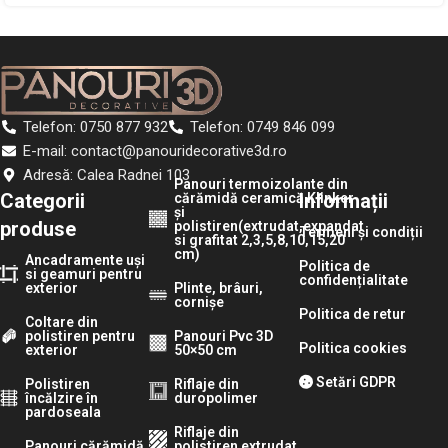
Telefon: 0750 877 932
Telefon: 0749 846 099
E-mail: contact@panouridecorative3d.ro
Adresă: Calea Radnei 103
Panouri termoizolante din
Categorii
Informații
cărămidă ceramică Klinker
și
produse
polistiren(extrudat,expandat
Termeni și condiții
si grafitat 2,3,5,8,10,15,20
cm)
Ancadramente uși
Politica de
si geamuri pentru
confidențialitate
exterior
Plinte, brâuri,
cornișe
Politica de retur
Coltare din
polistiren pentru
Panouri Pvc 3D
Politica cookies
exterior
50×50 cm
Setări GDPR
Polistiren
Riflaje din
încălzire în
duropolimer
pardoseala
Riflaje din
Panouri cărămidă
polistiren extrudat