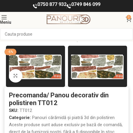
0750 877 932
0749 846 099
0
Meniu
ORATIVE INTERIOR
Panouri cărămidă și piatră 3d din polistiren
-5%
Mărește imaginea
Precomanda/ Panou decorativ din
polistiren TT012
SKU:
TT012
Categorie:
Panouri cărămidă și piatră 3d din polistiren
Aceste produse sunt aduse exclusiv pe bază de comandă,
direct de la furnizorii noștri, fără a fi disponibile în stoc