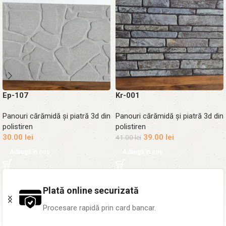
Ep-107
Kr-001
Panouri cărămidă și piatră 3d din
Panouri cărămidă și piatră 3d din
polistiren
polistiren
30.00
lei
39.00
lei
41.00
lei
Adaugă în coș
Adaugă în coș
Peste 1.000 proiecte
Pereți transformați în toată țara.