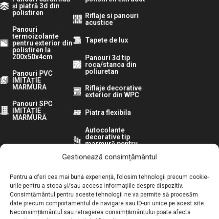
și piatră 3d din
polistiren
Riflaje si panouri
acustice
Panouri
termoizolante
Tapete de lux
pentru exterior din
polistiren la
200x50x4cm
Panouri 3d tip
roca/stanca din
poliuretan
Panouri PVC
IMITAȚIE
MARMURA
Riflaje decorative
exterior din WPC
Panouri SPC
IMITAȚIE
Piatra flexibila
MARMURĂ
Autocolante
decorative tip
marmură pentru
pereti
Gestionează consimțământul
Urmărește-ne pe:
Pentru a oferi cea mai bună experiență, folosim tehnologii precum cookie-
urile pentru a stoca și/sau accesa informațiile despre dispozitiv.
Consimțământul pentru aceste tehnologii ne va permite să procesăm
ANPC:
date precum comportamentul de navigare sau ID-uri unice pe acest site.
Neconsimțământul sau retragerea consimțământului poate afecta