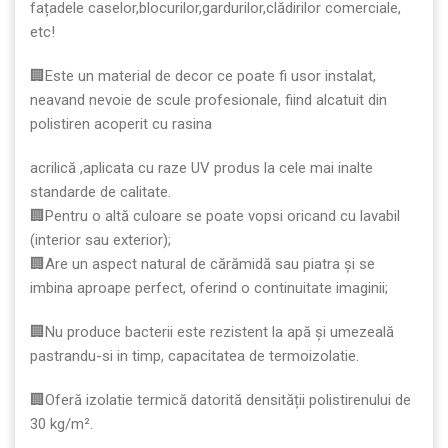
fațadele caselor,blocurilor,gardurilor,clădirilor comerciale,
etc!
🏢Este un material de decor ce poate fi usor instalat,
neavand nevoie de scule profesionale, fiind alcatuit din
polistiren acoperit cu rasina
acrilică ,aplicata cu raze UV produs la cele mai inalte
standarde de calitate.
🏢Pentru o altă culoare se poate vopsi oricand cu lavabil
(interior sau exterior);
🏢Are un aspect natural de cărămidă sau piatra și se
imbina aproape perfect, oferind o continuitate imaginii;
🏢Nu produce bacterii este rezistent la apă şi umezeală
pastrandu-si in timp, capacitatea de termoizolatie.
🏢Oferă izolatie termică datorită densității polistirenului de
30 kg/m².