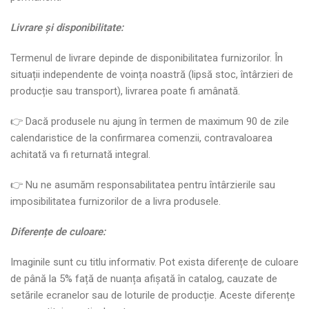
Livrare
ș
i disponibilitate:
Termenul de livrare depinde de disponibilitatea furnizorilor. În
situații independente de voința noastră (lipsă stoc, întârzieri de
producție sau transport), livrarea poate fi amânată.
👉 Dacă produsele nu ajung în termen de maximum 90 de zile
calendaristice de la confirmarea comenzii, contravaloarea
achitată va fi returnată integral.
👉 Nu ne asumăm responsabilitatea pentru întârzierile sau
imposibilitatea furnizorilor de a livra produsele.
Diferen
ț
e de culoare:
Imaginile sunt cu titlu informativ. Pot exista diferențe de culoare
de până la 5% față de nuanța afișată în catalog, cauzate de
setările ecranelor sau de loturile de producție. Aceste diferențe