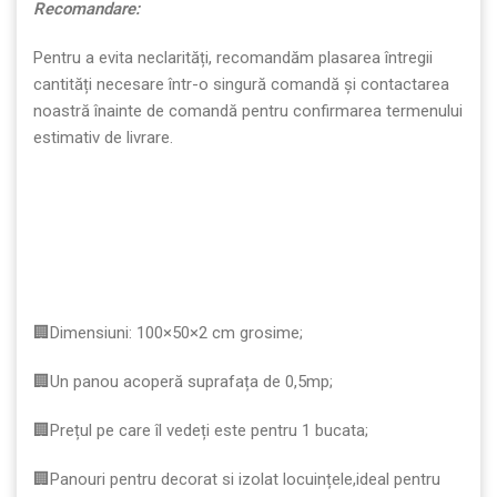
Recomandare:
Pentru a evita neclarități, recomandăm plasarea întregii
cantități necesare într-o singură comandă și contactarea
noastră înainte de comandă pentru confirmarea termenului
estimativ de livrare.
🏢Dimensiuni: 100×50×2 cm grosime;
🏢Un panou acoperă suprafața de 0,5mp;
🏢Prețul pe care îl vedeți este pentru 1 bucata;
🏢Panouri pentru decorat si izolat locuințele,ideal pentru