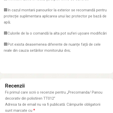
🏢In cazul montarii panourilor la exterior se recomandă pentru
protecție suplimentara aplicarea unui lac protector pe bază de
apă;
🏢Culorile de la o comandă la alta pot suferi ușoare modificări
🏢Pot exista deasemenea diferente de nuanțe față de cele
reale din cauza setărilor monitorului dvs;
Recenzii
Fii primul care scrii o recenzie pentru „Precomanda/ Panou
decorativ din polistiren TT012”
Adresa ta de email nu va fi publicată.
Câmpurile obligatorii
*
sunt marcate cu