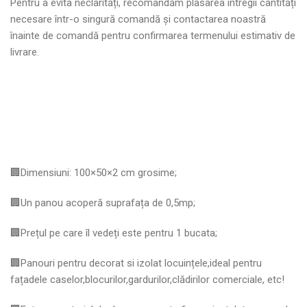
Pentru a evita neclarități, recomandăm plasarea întregii cantități
necesare într-o singură comandă și contactarea noastră
înainte de comandă pentru confirmarea termenului estimativ de
livrare.
🏢Dimensiuni: 100×50×2 cm grosime;
🏢Un panou acoperă suprafața de 0,5mp;
🏢Prețul pe care îl vedeți este pentru 1 bucata;
🏢Panouri pentru decorat si izolat locuințele,ideal pentru
fațadele caselor,blocurilor,gardurilor,clădirilor comerciale, etc!