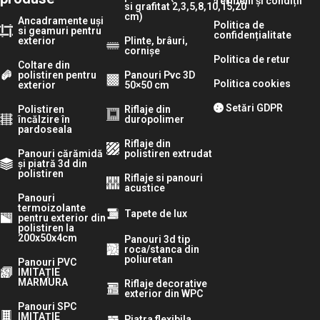
Termeni și condiții
si grafitat 2,3,5,8,10,15,20
cm)
Ancadramente uși
Politica de
si geamuri pentru
confidențialitate
exterior
Plinte, brâuri,
cornișe
Politica de retur
Coltare din
polistiren pentru
Panouri Pvc 3D
Politica cookies
exterior
50×50 cm
Setări GDPR
Polistiren
Riflaje din
încălzire în
duropolimer
pardoseala
Riflaje din
Panouri cărămidă
polistiren extrudat
și piatră 3d din
polistiren
Riflaje si panouri
acustice
Panouri
termoizolante
Tapete de lux
pentru exterior din
polistiren la
200x50x4cm
Panouri 3d tip
roca/stanca din
poliuretan
Panouri PVC
IMITAȚIE
MARMURA
Riflaje decorative
exterior din WPC
Panouri SPC
IMITAȚIE
Piatra flexibila