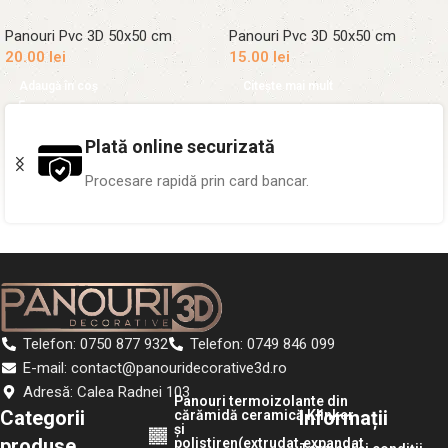
Panouri Pvc 3D 50x50 cm
Panouri Pvc 3D 50x50 cm
20.00
lei
15.00
lei
Adaugă în coș
Citește mai mult
Plată online securizată
Procesare rapidă prin card bancar.
Telefon: 0750 877 932
Telefon: 0749 846 099
E-mail: contact@panouridecorative3d.ro
Adresă: Calea Radnei 103
Panouri termoizolante din
Categorii
Informații
cărămidă ceramică Klinker
și
produse
polistiren(extrudat,expandat