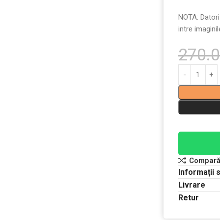
NOTA: Datorit
intre imaginil
270.
Compar
Informații 
Livrare
Retur