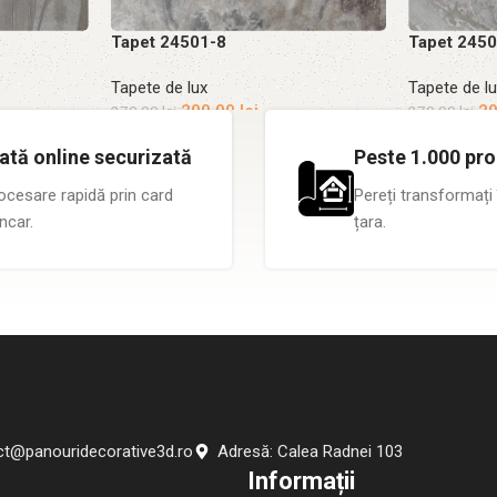
Tapet 24501-8
Tapet 245
Tapete de lux
Tapete de l
200.00
lei
2
270.00
lei
270.00
lei
Adaugă în coș
Adaugă în 
ată online securizată
Peste 1.000 pro
ocesare rapidă prin card
Pereți transformați 
ncar.
țara.
ct@panouridecorative3d.ro
Adresă: Calea Radnei 103
Informații