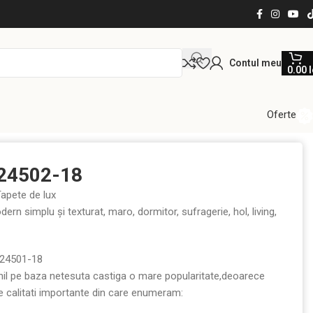
Contul meu
0.00
l
Oferte
 24502-18
apete de lux
dern simplu și texturat, maro, dormitor, sufragerie, hol, living,
 24501-18
inil pe baza netesuta castiga o mare popularitate,deoarece
de calitati importante din care enumeram: