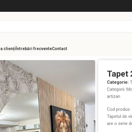
a clienți
Întrebări frecvente
Contact
te de lux
Tapet 24502-18
Tapet
Categorie:
T
Categorii: Mo
artizan
Cod produs:
Tapetul de v
are o serie 