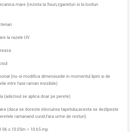
anica mare (rezista la fisuri,zgarieturi si la lovituri
cterian
are la razele UV
oreaza
osul
ional (nu-si modifica dimensiunile in momentul lipirii si de
ile intre fasii raman invizibile)
da (adezivul se aplica doar pe perete)
ara (daca se doreste inlocuirea tapetului,acesta se dezlipeste
,peretele ramanand curat,fara urme de resturi)
1.06 x 10.05m = 10.65 mp.