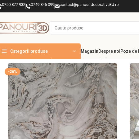
0750 877 932
0749 846 099
contact@panouridecorative3d.ro
Categorii produse
Magazin
Despre noi
Poze de l
Prima pagină
DECORAȚIUNI INTERIOARE PEREȚI ȘI TAVANE
Tape
-26%