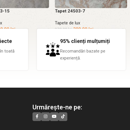
03-15
Tapet 24503-7
ux
Tapete de lux
00.00
lei
200.00
lei
270.00
lei
coș
Adaugă în coș
iecte
95% clienți mulțumiți
în toată
Recomandări bazate pe
experiență.
Urmărește-ne pe: