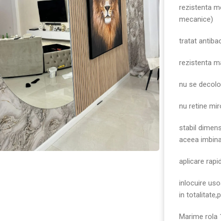
rezistenta mec
mecanice)
tratat antiba
rezistenta m
nu se decol
nu retine mir
stabil dimens
aceea imbinar
aplicare rapi
inlocuire uso
in totalitate
Marime rola 