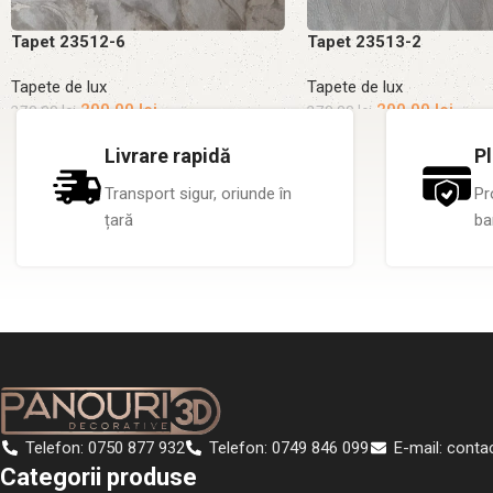
Tapet 23512-6
Tapet 23513-2
Tapete de lux
Tapete de lux
200.00
lei
200.00
lei
270.00
lei
270.00
lei
Adaugă în coș
Adaugă în coș
Livrare rapidă
Pl
Transport sigur, oriunde în
Pr
țară
ba
Telefon: 0750 877 932
Telefon: 0749 846 099
E-mail: conta
Categorii produse