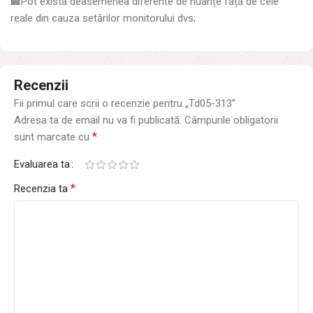
🏢Pot exista deasemenea diferente de nuanțe față de cele
reale din cauza setărilor monitorului dvs;
Recenzii
Fii primul care scrii o recenzie pentru „Td05-313”
Adresa ta de email nu va fi publicată.
Câmpurile obligatorii
*
sunt marcate cu
Evaluarea ta
*
Recenzia ta