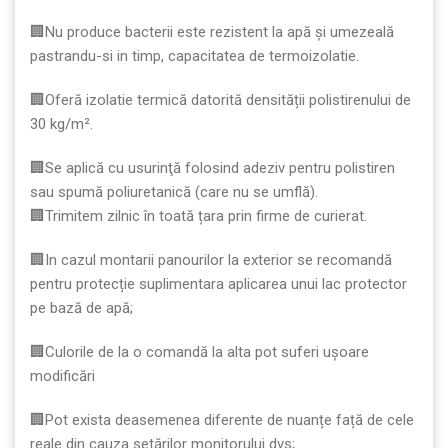
🏢Nu produce bacterii este rezistent la apă şi umezeală
pastrandu-si in timp, capacitatea de termoizolatie.
🏢Oferă izolatie termică datorită densității polistirenului de
30 kg/m².
🏢Se aplică cu usurinţă folosind adeziv pentru polistiren
sau spumă poliuretanică (care nu se umflă).
🏢Trimitem zilnic în toată țara prin firme de curierat.
🏢In cazul montarii panourilor la exterior se recomandă
pentru protecție suplimentara aplicarea unui lac protector
pe bază de apă;
🏢Culorile de la o comandă la alta pot suferi ușoare
modificări
🏢Pot exista deasemenea diferente de nuanțe față de cele
reale din cauza setărilor monitorului dvs;