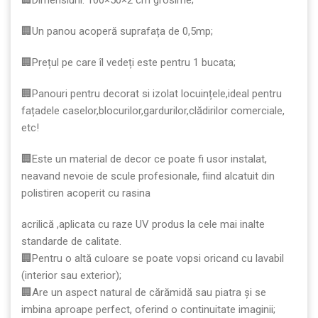
🏢Dimensiuni: 100×50×2 cm grosime;
🏢Un panou acoperă suprafața de 0,5mp;
🏢Prețul pe care îl vedeți este pentru 1 bucata;
🏢Panouri pentru decorat si izolat locuințele,ideal pentru
fațadele caselor,blocurilor,gardurilor,clădirilor comerciale,
etc!
🏢Este un material de decor ce poate fi usor instalat,
neavand nevoie de scule profesionale, fiind alcatuit din
polistiren acoperit cu rasina
acrilică ,aplicata cu raze UV produs la cele mai inalte
standarde de calitate.
🏢Pentru o altă culoare se poate vopsi oricand cu lavabil
(interior sau exterior);
🏢Are un aspect natural de cărămidă sau piatra și se
imbina aproape perfect, oferind o continuitate imaginii;