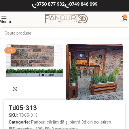
0750 877 932
0749 846 099
0
Meniu
ORATIVE INTERIOR
Panouri cărămidă și piatră 3d din polistiren
-5%
Mărește imaginea
Td05-313
SKU:
TD05-313
Categorie:
Panouri cărămidă și piatră 3d din polistiren