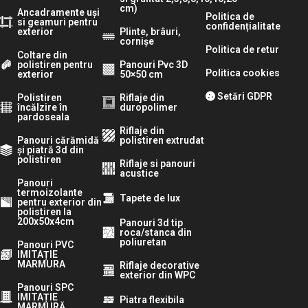
cm)
Ancadramente uși
Politica de
si geamuri pentru
confidențialitate
exterior
Plinte, brâuri,
cornișe
Politica de retur
Coltare din
polistiren pentru
Panouri Pvc 3D
Politica cookies
exterior
50×50 cm
Setări GDPR
Polistiren
Riflaje din
încălzire în
duropolimer
pardoseala
Riflaje din
Panouri cărămidă
polistiren extrudat
și piatră 3d din
polistiren
Riflaje si panouri
acustice
Panouri
termoizolante
Tapete de lux
pentru exterior din
polistiren la
200x50x4cm
Panouri 3d tip
roca/stanca din
poliuretan
Panouri PVC
IMITAȚIE
MARMURA
Riflaje decorative
exterior din WPC
Panouri SPC
IMITAȚIE
Piatra flexibila
MARMURĂ