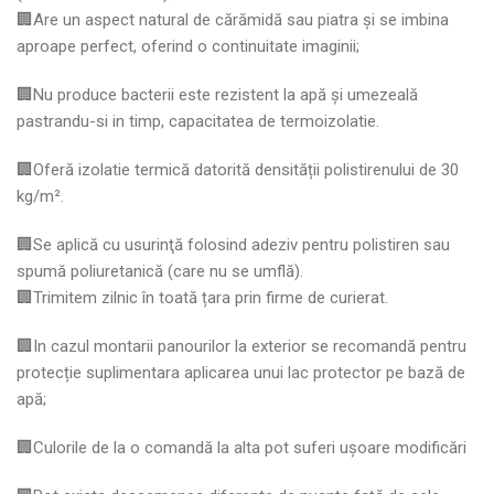
🏢Are un aspect natural de cărămidă sau piatra și se imbina
aproape perfect, oferind o continuitate imaginii;
🏢Nu produce bacterii este rezistent la apă şi umezeală
pastrandu-si in timp, capacitatea de termoizolatie.
🏢Oferă izolatie termică datorită densității polistirenului de 30
kg/m².
🏢Se aplică cu usurinţă folosind adeziv pentru polistiren sau
spumă poliuretanică (care nu se umflă).
🏢Trimitem zilnic în toată țara prin firme de curierat.
🏢In cazul montarii panourilor la exterior se recomandă pentru
protecție suplimentara aplicarea unui lac protector pe bază de
apă;
🏢Culorile de la o comandă la alta pot suferi ușoare modificări