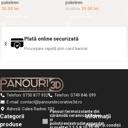
polistiren
polistiren
30.00
lei
39.00
lei
41.00
lei
Adaugă în coș
Adaugă în coș
Plată online securizată
Procesare rapidă prin card bancar.
Telefon: 0750 877 932
Telefon: 0749 846 099
E-mail: contact@panouridecorative3d.ro
Adresă: Calea Radnei 103
Panouri termoizolante din
Categorii
Informații
cărămidă ceramică Klinker
și
produse
polistiren(extrudat,expandat
Termeni și condiții
si grafitat 2,3,5,8,10,15,20