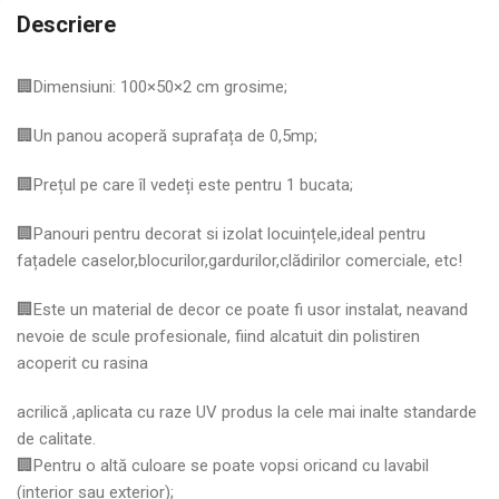
Descriere
🏢Dimensiuni: 100×50×2 cm grosime;
🏢Un panou acoperă suprafața de 0,5mp;
🏢Prețul pe care îl vedeți este pentru 1 bucata;
🏢Panouri pentru decorat si izolat locuințele,ideal pentru
fațadele caselor,blocurilor,gardurilor,clădirilor comerciale, etc!
🏢Este un material de decor ce poate fi usor instalat, neavand
nevoie de scule profesionale, fiind alcatuit din polistiren
acoperit cu rasina
acrilică ,aplicata cu raze UV produs la cele mai inalte standarde
de calitate.
🏢Pentru o altă culoare se poate vopsi oricand cu lavabil
(interior sau exterior);