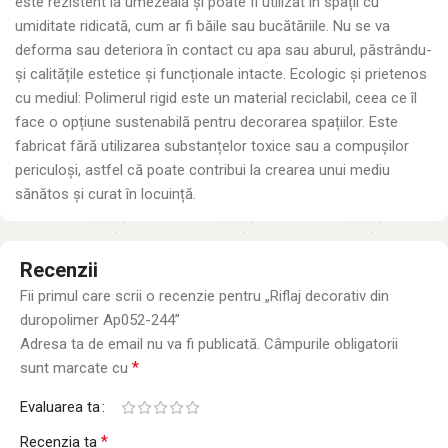
este rezistent la umezeală și poate fi utilizat în spații cu
umiditate ridicată, cum ar fi băile sau bucătăriile. Nu se va
deforma sau deteriora în contact cu apa sau aburul, păstrându-
și calitățile estetice și funcționale intacte. Ecologic și prietenos
cu mediul: Polimerul rigid este un material reciclabil, ceea ce îl
face o opțiune sustenabilă pentru decorarea spațiilor. Este
fabricat fără utilizarea substanțelor toxice sau a compușilor
periculoși, astfel că poate contribui la crearea unui mediu
sănătos și curat în locuință.
Recenzii
Fii primul care scrii o recenzie pentru „Riflaj decorativ din
duropolimer Ap052-244”
Adresa ta de email nu va fi publicată.
Câmpurile obligatorii
*
sunt marcate cu
Evaluarea ta
*
Recenzia ta