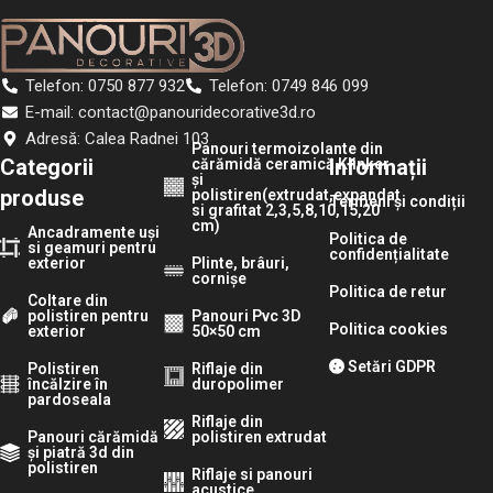
Telefon: 0750 877 932
Telefon: 0749 846 099
E-mail: contact@panouridecorative3d.ro
Adresă: Calea Radnei 103
Panouri termoizolante din
Categorii
Informații
cărămidă ceramică Klinker
și
produse
polistiren(extrudat,expandat
Termeni și condiții
si grafitat 2,3,5,8,10,15,20
cm)
Ancadramente uși
Politica de
si geamuri pentru
confidențialitate
exterior
Plinte, brâuri,
cornișe
Politica de retur
Coltare din
polistiren pentru
Panouri Pvc 3D
Politica cookies
exterior
50×50 cm
Setări GDPR
Polistiren
Riflaje din
încălzire în
duropolimer
pardoseala
Riflaje din
Panouri cărămidă
polistiren extrudat
și piatră 3d din
polistiren
Riflaje si panouri
acustice