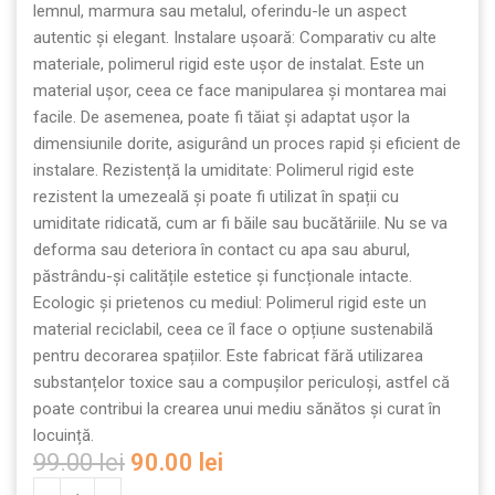
lemnul, marmura sau metalul, oferindu-le un aspect
autentic și elegant. Instalare ușoară: Comparativ cu alte
materiale, polimerul rigid este ușor de instalat. Este un
material ușor, ceea ce face manipularea și montarea mai
facile. De asemenea, poate fi tăiat și adaptat ușor la
dimensiunile dorite, asigurând un proces rapid și eficient de
instalare. Rezistență la umiditate: Polimerul rigid este
rezistent la umezeală și poate fi utilizat în spații cu
umiditate ridicată, cum ar fi băile sau bucătăriile. Nu se va
deforma sau deteriora în contact cu apa sau aburul,
păstrându-și calitățile estetice și funcționale intacte.
Ecologic și prietenos cu mediul: Polimerul rigid este un
material reciclabil, ceea ce îl face o opțiune sustenabilă
pentru decorarea spațiilor. Este fabricat fără utilizarea
substanțelor toxice sau a compușilor periculoși, astfel că
poate contribui la crearea unui mediu sănătos și curat în
locuință.
99.00
lei
90.00
lei