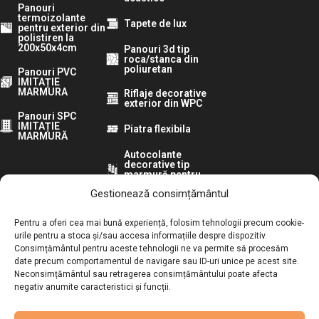
Panouri
termoizolante
Tapete de lux
pentru exterior din
polistiren la
200x50x4cm
Panouri 3d tip
roca/stanca din
poliuretan
Panouri PVC
IMITAȚIE
MARMURA
Riflaje decorative
exterior din WPC
Panouri SPC
IMITAȚIE
Piatra flexibila
MARMURĂ
Autocolante
decorative tip
marmură pentru
pereti
Gestionează consimțământul
Urmărește-ne pe:
Pentru a oferi cea mai bună experiență, folosim tehnologii precum cookie-
urile pentru a stoca și/sau accesa informațiile despre dispozitiv.
Consimțământul pentru aceste tehnologii ne va permite să procesăm
ANPC:
date precum comportamentul de navigare sau ID-uri unice pe acest site.
Neconsimțământul sau retragerea consimțământului poate afecta
Autoritatea Națională pentru Protecția Consumatorilor
negativ anumite caracteristici și funcții.