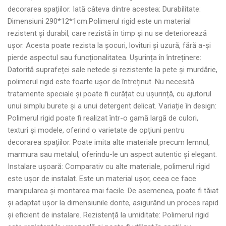
decorarea spațiilor. Iată câteva dintre acestea: Durabilitate:
Dimensiuni 290*12*1cm.Polimerul rigid este un material
rezistent și durabil, care rezistă în timp și nu se deteriorează
ușor. Acesta poate rezista la șocuri, lovituri și uzură, fără a-și
pierde aspectul sau funcționalitatea. Ușurința în întreținere:
Datorită suprafeței sale netede și rezistente la pete și murdărie,
polimerul rigid este foarte ușor de întreținut. Nu necesită
tratamente speciale și poate fi curățat cu ușurință, cu ajutorul
unui simplu burete și a unui detergent delicat. Variație în design:
Polimerul rigid poate fi realizat într-o gamă largă de culori,
texturi și modele, oferind o varietate de opțiuni pentru
decorarea spațiilor. Poate imita alte materiale precum lemnul,
marmura sau metalul, oferindu-le un aspect autentic și elegant.
Instalare ușoară: Comparativ cu alte materiale, polimerul rigid
este ușor de instalat. Este un material ușor, ceea ce face
manipularea și montarea mai facile. De asemenea, poate fi tăiat
și adaptat ușor la dimensiunile dorite, asigurând un proces rapid
și eficient de instalare. Rezistență la umiditate: Polimerul rigid