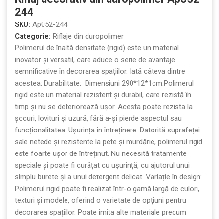
244
SKU:
Ap052-244
Categorie:
Riflaje din duropolimer
Polimerul de înaltă densitate (rigid) este un material
inovator și versatil, care aduce o serie de avantaje
semnificative în decorarea spațiilor. Iată câteva dintre
acestea: Durabilitate: Dimensiuni 290*12*1cm.Polimerul
rigid este un material rezistent și durabil, care rezistă în
timp și nu se deteriorează ușor. Acesta poate rezista la
șocuri, lovituri și uzură, fără a-și pierde aspectul sau
funcționalitatea. Ușurința în întreținere: Datorită suprafeței
sale netede și rezistente la pete și murdărie, polimerul rigid
este foarte ușor de întreținut. Nu necesită tratamente
speciale și poate fi curățat cu ușurință, cu ajutorul unui
simplu burete și a unui detergent delicat. Variație în design:
Polimerul rigid poate fi realizat într-o gamă largă de culori,
texturi și modele, oferind o varietate de opțiuni pentru
decorarea spațiilor. Poate imita alte materiale precum