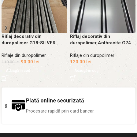
Riflaj decorativ din
Riflaj decorativ din
duropolimer G18-SILVER
duropolimer Anthracite G74
Riflaje din duropolimer
Riflaje din duropolimer
90.00
lei
120.00
lei
110.00
lei
Adaugă în coș
Adaugă în coș
Plată online securizată
Procesare rapidă prin card bancar.