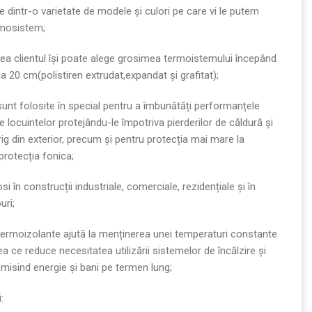
e dintr-o varietate de modele și culori pe care vi le putem
rmosistem;
 clientul își poate alege grosimea termoistemului începând
la 20 cm(polistiren extrudat,expandat și grafitat);
sunt folosite în special pentru a îmbunătăți performanțele
e locuintelor protejându-le împotriva pierderilor de căldură și
 frig din exterior, precum și pentru protecția mai mare la
 protecția fonica;
si în construcții industriale, comerciale, rezidențiale și în
uri;
termoizolante ajută la menținerea unei temperaturi constante
eea ce reduce necesitatea utilizării sistemelor de încălzire și
misind energie și bani pe termen lung;
: