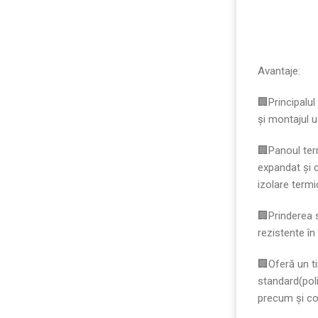
Avantaje:
🏢Principalul
și montajul u
🏢Panoul term
expandat și 
izolare term
🏢Prinderea s
rezistente în
🏢Oferă un t
standard(poli
precum și co