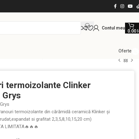
Contul meu
0.00
l
Oferte
at 2,3,5,8,10,15,20 cm)
i termoizolante Clinker
 Grys
 Grys
anouri termoizolante din cărămidă ceramică Klinker și
trudat,expandat si grafitat 2,3,5,8,10,15,20 cm)
TA LIMITATA🔥🔥🔥