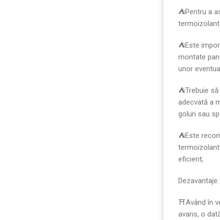
⛺️Pentru a as
termoizolant
⛺️Este impor
montate panou
unor eventuale
⛺️Trebuie să 
adecvată a ma
goluri sau sp
⛺️Este recom
termoizolante
eficient;
Dezavantaje:
⛩️Având în v
avans, o dat