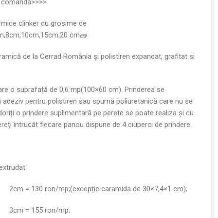
a comandă>>>>
rmice clinker cu grosime de
m,8cm,10cm,15cm,20 cm🧱
amică de la Cerrad România și polistiren expandat, grafitat si
re o suprafață de 0,6 mp(100×60 cm). Prinderea se
u adeziv pentru polistiren sau spumă poliuretanică care nu se
oriți o prindere suplimentară pe perete se poate realiza și cu
ereți întrucât fiecare panou dispune de 4 ciuperci de prindere.
extrudat:
2cm = 130 ron/mp;(excepție caramida de 30×7,4×1 cm);
3cm = 155 ron/mp;