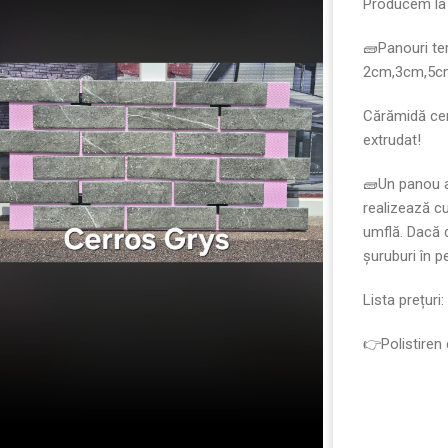
Producem l
🧱Panouri te
2cm,3cm,5c
Cărămidă cer
extrudat!
🧱Un panou a
realizează c
umflă. Dacă d
șuruburi în p
Lista prețuri:
👉Polistiren 