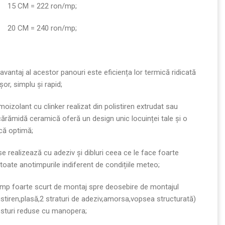
15 CM = 222 ron/mp;
20 CM = 240 ron/mp;
 avantaj al acestor panouri este eficiența lor termică ridicată
șor, simplu și rapid;
oizolant cu clinker realizat din polistiren extrudat sau
cărămidă ceramică oferă un design unic locuinței tale și o
ică optimă;
e realizează cu adeziv și dibluri ceea ce le face foarte
 toate anotimpurile indiferent de condițiile meteo;
imp foarte scurt de montaj spre deosebire de montajul
stiren,plasă,2 straturi de adeziv,amorsa,vopsea structurată)
sturi reduse cu manopera;