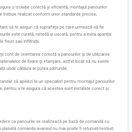
igura o izolație corectă și eficientă, montajul panourilor
e trebuie realizat conform unor standarde precise;
tant să te asiguri că suprafața pe care urmează să fie
rile este curată, netedă și uscată, pentru a evita apariția
 fisuri sau infiltrații;
ții cont de orientarea corectă a panourilor și de utilizarea
terialelor de fixare și etanșare, astfel încât să nu existe
ații unde căldura ar putea pătrunde;
andat să apelezi la un specialist pentru montajul panourilor
, pentru a te asigura că acestea sunt instalate corect și
edere ca panourile se realizează pe bază de comandă cu
ă plasată comanda avansul nu mai poate fi returnat/restiuit;