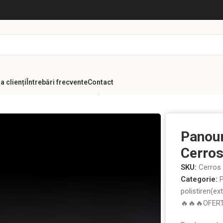
a clienți
Întrebări frecvente
Contact
n cărămidă ceramică Klinker și polistiren(extrudat,expandat si grafit
Panour
Cerros
SKU:
Cerros
Categorie:
P
polistiren(ex
🔥🔥🔥OFER