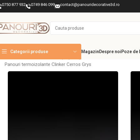
0750 877 932
0749 846 099
contact@panouridecorative3d.ro
Categorii produse
Magazin
Despre noi
Poze de l
Prima pagină
TERMOIZOLAȚII ȘI FAȚADE
Panouri termoizolante di
Panouri termoizolante Clinker Cerros Grys