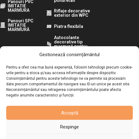
poliuretan
Panouri PVC
IMITAȚIE
MARMURA
Riflaje decorative
exterior din WPC
Panouri SPC
IMITAȚIE
Piatra flexibila
MARMURĂ
Autocolante
decorative tip
marmură pentru
pereti
Gestionează consimțământul
Urmărește-ne pe:
Pentru a oferi cea mai bună experiență, folosim tehnologii precum cookie-
urile pentru a stoca și/sau accesa informațiile despre dispozitiv.
Consimțământul pentru aceste tehnologii ne va permite să procesăm
ANPC:
date precum comportamentul de navigare sau ID-uri unice pe acest site.
Neconsimțământul sau retragerea consimțământului poate afecta
Autoritatea Națională pentru Protecția Consumatorilor
negativ anumite caracteristici și funcții.
Acceptă
Respinge