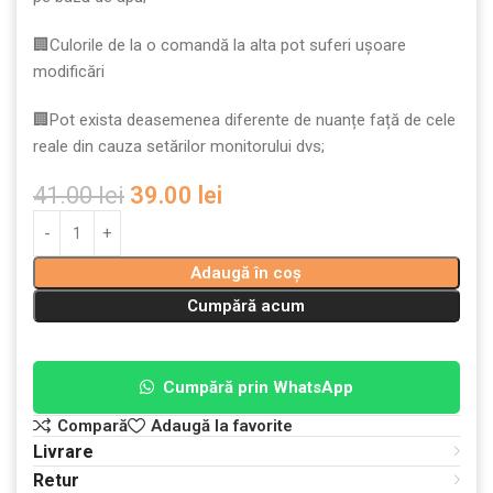
🏢Culorile de la o comandă la alta pot suferi ușoare
modificări
🏢Pot exista deasemenea diferente de nuanțe față de cele
reale din cauza setărilor monitorului dvs;
41.00
lei
39.00
lei
Adaugă în coș
Cumpără acum
Cumpără prin WhatsApp
Compară
Adaugă la favorite
Livrare
Retur