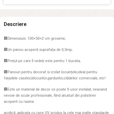
Descriere
🏢Dimensiuni: 100×50×2 cm grosime;
🏢Un panou acoperă suprafața de 0,5mp;
🏢Prețul pe care îl vedeți este pentru 1 bucata;
🏢Panouri pentru decorat si izolat locuințele,ideal pentru
fațadele caselor,blocurilor,gardurilor,clădirilor comerciale, etc!
🏢Este un material de decor ce poate fi usor instalat, neavand
nevoie de scule profesionale, fiind alcatuit din polistiren
acoperit cu rasina
acrilică ,aplicata cu raze UV produs la cele mai inalte standarde