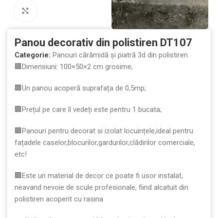
Mărește imaginea
Panou decorativ din polistiren DT107
Categorie:
Panouri cărămidă și piatră 3d din polistiren
🏢Dimensiuni: 100×50×2 cm grosime;
🏢Un panou acoperă suprafața de 0,5mp;
🏢Prețul pe care îl vedeți este pentru 1 bucata;
🏢Panouri pentru decorat si izolat locuințele,ideal pentru
fațadele caselor,blocurilor,gardurilor,clădirilor comerciale,
etc!
🏢Este un material de decor ce poate fi usor instalat,
neavand nevoie de scule profesionale, fiind alcatuit din
polistiren acoperit cu rasina