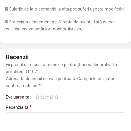
🏢Culorile de la o comandă la alta pot suferi ușoare modificări
🏢Pot exista deasemenea diferente de nuanțe față de cele
reale din cauza setărilor monitorului dvs;
Recenzii
Fii primul care scrii o recenzie pentru „Panou decorativ din
polistiren DT107”
Adresa ta de email nu va fi publicată.
Câmpurile obligatorii
*
sunt marcate cu
Evaluarea ta
*
Recenzia ta