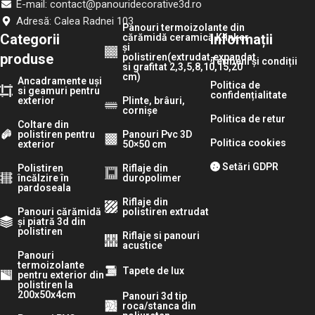
E-mail: contact@panouridecorative3d.ro
Adresă: Calea Radnei 103
Panouri termoizolante din
Categorii
Informații
cărămidă ceramică Klinker
și
produse
polistiren(extrudat,expandat
Termeni și condiții
si grafitat 2,3,5,8,10,15,20
cm)
Ancadramente uși
Politica de
si geamuri pentru
confidențialitate
exterior
Plinte, brâuri,
cornișe
Politica de retur
Coltare din
polistiren pentru
Panouri Pvc 3D
Politica cookies
exterior
50×50 cm
Setări GDPR
Polistiren
Riflaje din
încălzire în
duropolimer
pardoseala
Riflaje din
Panouri cărămidă
polistiren extrudat
și piatră 3d din
polistiren
Riflaje si panouri
acustice
Panouri
termoizolante
Tapete de lux
pentru exterior din
polistiren la
200x50x4cm
Panouri 3d tip
roca/stanca din