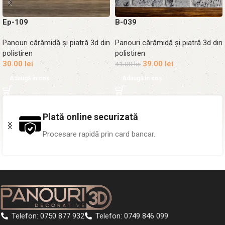
Ep-109
B-039
Panouri cărămidă și piatră 3d din
Panouri cărămidă și piatră 3d din
polistiren
polistiren
30.00
lei
39.00
lei
41.00
lei
Adaugă în coș
Adaugă în coș
ată
Peste 1.000 proiecte
 bancar.
Pereți transformați în toat
Telefon: 0750 877 932
Telefon: 0749 846 099