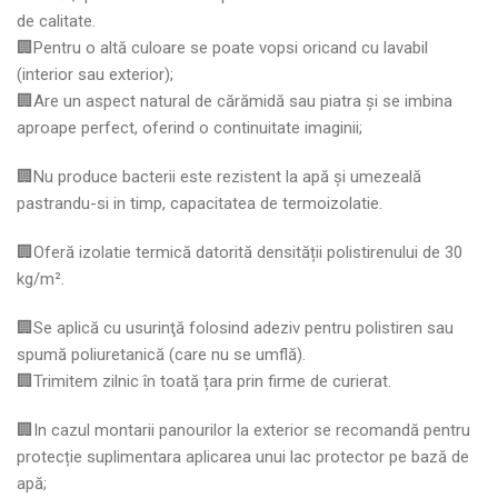
de calitate.
🏢Pentru o altă culoare se poate vopsi oricand cu lavabil
(interior sau exterior);
🏢Are un aspect natural de cărămidă sau piatra și se imbina
aproape perfect, oferind o continuitate imaginii;
🏢Nu produce bacterii este rezistent la apă şi umezeală
pastrandu-si in timp, capacitatea de termoizolatie.
🏢Oferă izolatie termică datorită densității polistirenului de 30
kg/m².
🏢Se aplică cu usurinţă folosind adeziv pentru polistiren sau
spumă poliuretanică (care nu se umflă).
🏢Trimitem zilnic în toată țara prin firme de curierat.
🏢In cazul montarii panourilor la exterior se recomandă pentru
protecție suplimentara aplicarea unui lac protector pe bază de
apă;