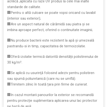
acrilică ,aplicata cu raze UV produs la cele mai inalte
standarde de calitate.
🏢Pentru o altă culoare se poate vopsi oricand cu lavabil
(interior sau exterior);
🏢Are un aspect natural de cărămidă sau piatra și se
imbina aproape perfect, oferind o continuitate imaginii;
🏢Nu produce bacterii este rezistent la apă şi umezeală
pastrandu-si in timp, capacitatea de termoizolatie.
🏢Oferă izolatie termică datorită densității polistirenului de
30 kg/m².
🏢Se aplică cu usurinţă folosind adeziv pentru polistiren
sau spumă poliuretanică (care nu se umflă).
🏢Trimitem zilnic în toată țara prin firme de curierat.
🏢In cazul montarii panourilor la exterior se recomandă
pentru protecție suplimentara aplicarea unui lac protector
pe bază de apă;