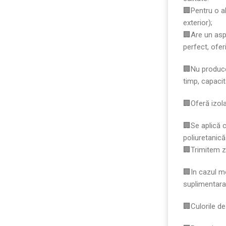
🏢Pentru o al
exterior);
🏢Are un asp
perfect, ofer
🏢Nu produce
timp, capacit
🏢Oferă izola
🏢Se aplică 
poliuretanică
🏢Trimitem zi
🏢In cazul m
suplimentara
🏢Culorile de