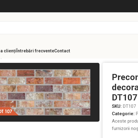
a clienți
Întrebări frecvente
Contact
i piatră 3d din polistiren
Precomanda/ Panou decorativ din polistir
Preco
decora
DT107
SKU:
DT107
Categorie:
P
Aceste produ
furnizorii noș