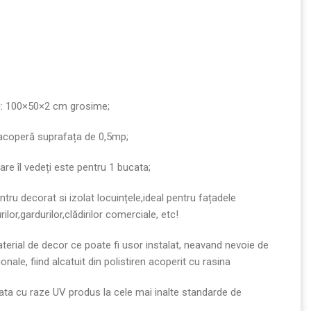
i: 100×50×2 cm grosime;
acoperă suprafața de 0,5mp;
are îl vedeți este pentru 1 bucata;
tru decorat si izolat locuințele,ideal pentru fațadele
ilor,gardurilor,clădirilor comerciale, etc!
terial de decor ce poate fi usor instalat, neavand nevoie de
onale, fiind alcatuit din polistiren acoperit cu rasina
icata cu raze UV produs la cele mai inalte standarde de