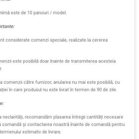
imă este de 10 panouri / model.
ortante:
nt considerate comenzi speciale, realizate la cererea
enzii este posibilă doar înainte de transmiterea acesteia
r.
a comenzii către furnizor, anularea nu mai este posibilă, cu
ației în care produsul nu este livrat în termen de 90 de zile.
e:
a neclarități, recomandăm plasarea întregii cantități necesare
ră comandă și contactarea noastră înainte de comandă pentru
ermenului estimativ de livrare.