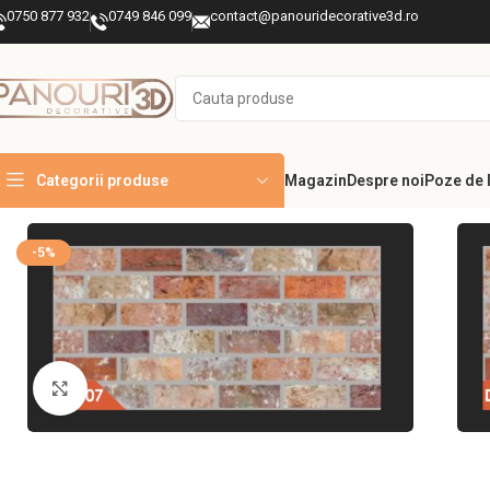
0750 877 932
0749 846 099
contact@panouridecorative3d.ro
Categorii produse
Magazin
Despre noi
Poze de l
Prima pagină
PANOURI DECORATIVE INTERIOR
Panouri cărămidă ș
-5%
Mărește imaginea