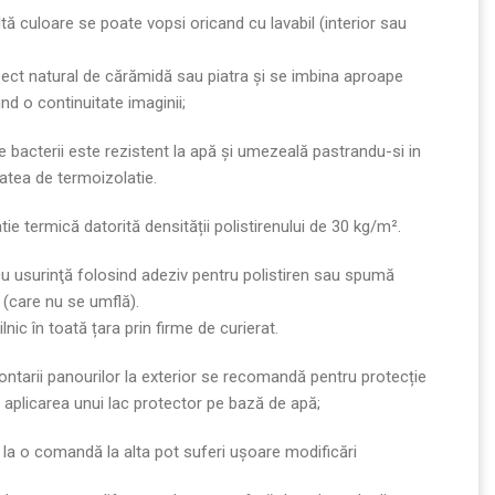
tă culoare se poate vopsi oricand cu lavabil (interior sau
ect natural de cărămidă sau piatra și se imbina aproape
ind o continuitate imaginii;
 bacterii este rezistent la apă şi umezeală pastrandu-si in
atea de termoizolatie.
tie termică datorită densității polistirenului de 30 kg/m².
cu usurinţă folosind adeziv pentru polistiren sau spumă
 (care nu se umflă).
lnic în toată țara prin firme de curierat.
ontarii panourilor la exterior se recomandă pentru protecție
 aplicarea unui lac protector pe bază de apă;
 la o comandă la alta pot suferi ușoare modificări