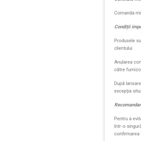
Comanda min
Condi
ț
ii imp
Produsele su
clientului.
Anularea com
către furnizo
După lansare
excepția situ
Recomandar
Pentru a evit
într-o singu
confirmarea t