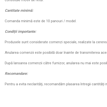
constituie motiv de retur.
Cantitate minim
ă
:
Comanda minimă este de 10 panouri / model.
Condi
ț
ii importante:
Produsele sunt considerate comenzi speciale, realizate la cererea 
Anularea comenzii este posibilă doar înainte de transmiterea aces
După lansarea comenzii către furnizor, anularea nu mai este posibil
Recomandare:
Pentru a evita neclarități, recomandăm plasarea întregii cantităț