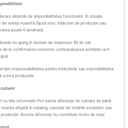
sponibilitate:
vrare depinde de disponibilitatea furnizorilor. În situații
de voința noastră (lipsă stoc, întârzieri de producție sau
ivrarea poate fi amânată.
usele nu ajung în termen de maximum 90 de zile
e de la confirmarea comenzii, contravaloarea achitată va fi
gral.
măm responsabilitatea pentru întârzierile sau imposibilitatea
e a livra produsele.
 culoare:
t cu titlu informativ. Pot exista diferențe de culoare de până
 nuanța afișată în catalog, cauzate de setările ecranelor sau
e producție. Aceste diferențe nu constituie motiv de retur.
inim
ă
: