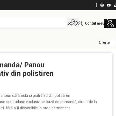
Contul meu
0.00
l
Oferte
en DT107
manda/ Panou
tiv din polistiren
anouri cărămidă și piatră 3d din polistiren
se sunt aduse exclusiv pe bază de comandă, direct de la
tri, fără a fi disponibile în stoc permanent.