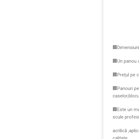
🏢Dimensiun
🏢Un panou 
🏢Prețul pe c
🏢Panouri pen
caselor,blocur
🏢Este un ma
scule profesi
acrilică ,apl
calitate.