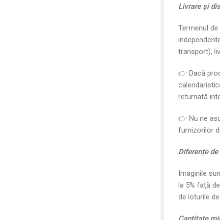
Livrare
ș
i di
Termenul de li
independente 
transport), l
👉 Dacă prod
calendaristic
returnată inte
👉 Nu ne asu
furnizorilor d
Diferen
ț
e de
Imaginile sun
la 5% față de
de loturile d
Cantitate m