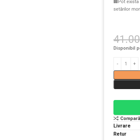
🏢Pot exista
setărilor mon
41.0
Disponibil 
Compar
Livrare
Retur