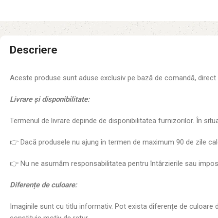
Descriere
Aceste produse sunt aduse exclusiv pe bază de comandă, direct de l
Livrare
ș
i disponibilitate:
Termenul de livrare depinde de disponibilitatea furnizorilor. În sit
👉 Dacă produsele nu ajung în termen de maximum 90 de zile calen
👉 Nu ne asumăm responsabilitatea pentru întârzierile sau imposibi
Diferen
ț
e de culoare:
Imaginile sunt cu titlu informativ. Pot exista diferențe de culoare