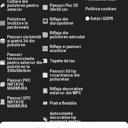
Coltare din
polistiren pentru
Panouri Pvc 3D
Politica cookies
exterior
50×50 cm
Setări GDPR
Polistiren
Riflaje din
încălzire în
duropolimer
pardoseala
Riflaje din
Panouri cărămidă
polistiren extrudat
și piatră 3d din
polistiren
Riflaje si panouri
acustice
Panouri
termoizolante
Tapete de lux
pentru exterior din
polistiren la
200x50x4cm
Panouri 3d tip
roca/stanca din
poliuretan
Panouri PVC
IMITAȚIE
MARMURA
Riflaje decorative
exterior din WPC
Panouri SPC
IMITAȚIE
Piatra flexibila
MARMURĂ
Autocolante
decorative tip
marmură pentru
pereti