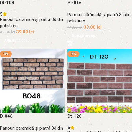
Dt-108
Pt-016
5
Panouri cărămidă și piatră 3d din
Panouri cărămidă și piatră 3d din
polistiren
polistiren
39.00
lei
41.00
lei
39.00
lei
41.00
lei
Adaugă în coș
Adaugă în coș
-5%
-5%
B-046
Dt-120
5
Panouri cărămidă și piatră 3d din