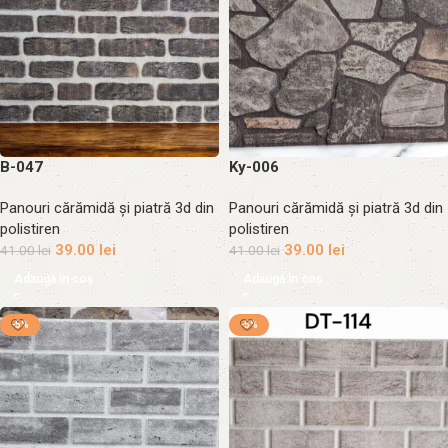
B-047
Ky-006
Panouri cărămidă și piatră 3d din
Panouri cărămidă și piatră 3d din
polistiren
polistiren
39.00
lei
39.00
lei
41.00
lei
41.00
lei
Adaugă în coș
Adaugă în coș
-5%
-5%