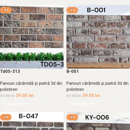
-5%
-5%
Td05-313
B-001
Panouri cărămidă și piatră 3d din
Panouri cărămidă și piatră 3d din
polistiren
polistiren
39.00
lei
39.00
lei
41.00
lei
41.00
lei
Adaugă în coș
Adaugă în coș
-5%
-5%