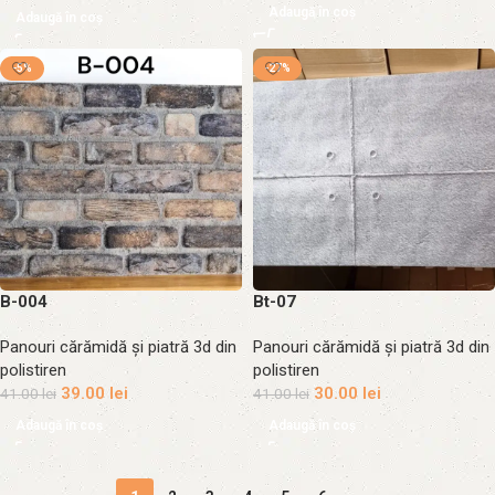
Adaugă în coș
Adaugă în coș
-5%
-27%
B-004
Bt-07
Panouri cărămidă și piatră 3d din
Panouri cărămidă și piatră 3d din
polistiren
polistiren
39.00
lei
30.00
lei
41.00
lei
41.00
lei
Adaugă în coș
Adaugă în coș