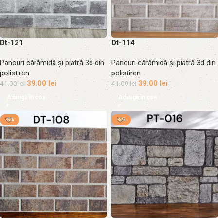
Dt-121
Dt-114
Panouri cărămidă și piatră 3d din
Panouri cărămidă și piatră 3d din
polistiren
polistiren
39.00
lei
39.00
lei
41.00
lei
41.00
lei
Adaugă în coș
Adaugă în coș
-5%
-5%