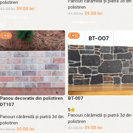
Panouri cărămidă și piatră 3d din
polistiren
polistiren
39.00
lei
41.00
lei
39.00
lei
41.00
lei
Adaugă în coș
Adaugă în coș
-5%
-5%
Panou decorativ din polistiren
BT-007
DT107
5
Panouri cărămidă și piatră 3d din
Panouri cărămidă și piatră 3d din
polistiren
polistiren
39.00
lei
41.00
lei
39.00
lei
41.00
lei