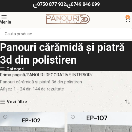
0750 877 932
0749 846 099
0
Meniu
Panouri cărămidă și piatră
3d din polistiren
Categorii
Prima pagină
PANOURI DECORATIVE INTERIOR
Panouri cărămidă și piatră 3d din polistiren
Afișez 1 - 24 din 144 de rezultate
Vezi filtre