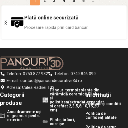
1
2
3
4
5
6
→
Peste 1.000 proiecte
Pereți transformați în toată țara.
Telefon: 0750 877 932
Telefon: 0749 846 099
E-mail: contact@panouridecorative3d.ro
Adresă: Calea Radnei 103
Panouri termoizolante din
Categorii
Informații
cărămidă ceramică Klinker
și
produse
polistiren(extrudat,expandat
Termeni și condiții
si grafitat 2,3,5,8,10,15,20
cm)
Ancadramente uși
Politica de
si geamuri pentru
confidențialitate
exterior
Plinte, brâuri,
cornișe
Politica de retur