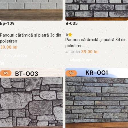
Ep-109
B-035
5
Panouri cărămidă și piatră 3d din
Panouri cărămidă și piatră 3d din
polistiren
polistiren
30.00
lei
39.00
lei
41.00
lei
Adaugă în coș
Adaugă în coș
-5%
-5%